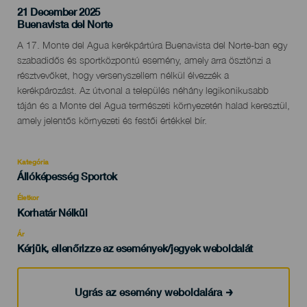
21 December 2025
Localidad
Buenavista del Norte
Descripción
A 17. Monte del Agua kerékpártúra Buenavista del Norte-ban egy
del
szabadidős és sportközpontú esemény, amely arra ösztönzi a
evento
résztvevőket, hogy versenyszellem nélkül élvezzék a
kerékpározást. Az útvonal a település néhány legikonikusabb
táján és a Monte del Agua természeti környezetén halad keresztül,
amely jelentős környezeti és festői értékkel bír.
Kategória
Categoría
Állóképesség Sportok
del
evento
Életkor
Edad
Korhatár Nélkül
Recomendada
Ár
Kérjük, ellenőrizze az események/jegyek weboldalát
Ugrás az esemény weboldalára