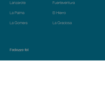
Lanzarote
Fuerteventura
La Palma
El Hierro
La Gomera
La Graciosa
Fedezze fel
Tengerpart és strand
Kultúra
Gasztronómia
Az összes cikk
Praktikus információk