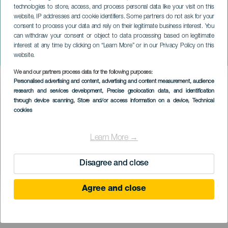
technologies to store, access, and process personal data like your visit on this
website, IP addresses and cookie identifiers. Some partners do not ask for your
consent to process your data and rely on their legitimate business interest. You
can withdraw your consent or object to data processing based on legitimate
TENERIFE
interest at any time by clicking on “Learn More” or in our Privacy Policy on this
Monte del Agua kerékpártúra
website.
We and our partners process data for the following purposes:
Imagen
Personalised advertising and content, advertising and content measurement, audience
Listado
research and services development
, Precise geolocation data, and identification
through device scanning
, Store and/or access information on a device
, Technical
cookies
Learn More →
Disagree and close
Agree and close
KORÁBBI ESEMÉNY