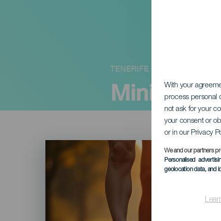
TENERIFE
Mini Arico 
With your agreem
process personal d
not ask for your c
your consent or ob
or in our Privacy P
Imagen
Listado
We and our partners pr
Personalised advertis
geolocation data, and i
Lear