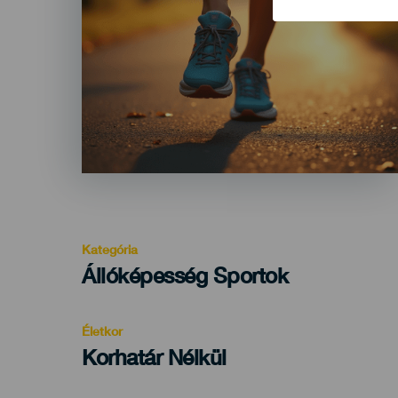
Kategória
Categoría
Állóképesség Sportok
del
evento
Életkor
Edad
Korhatár Nélkül
Recomendada