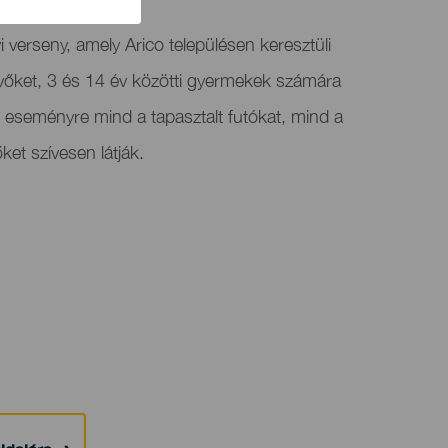
yi verseny, amely Arico településen keresztüli
evőket, 3 és 14 év közötti gyermekek számára
Az eseményre mind a tapasztalt futókat, mind a
et szívesen látják.