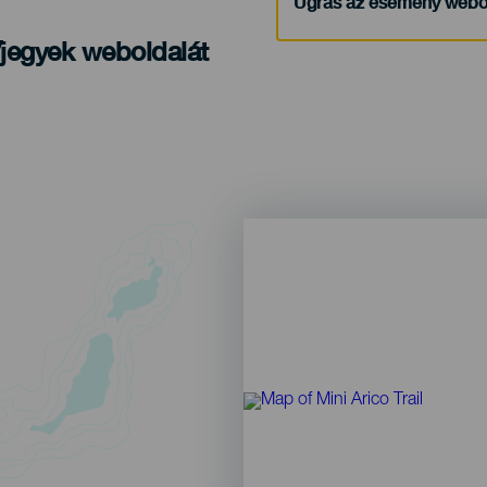
Ugrás az esemény webo
/jegyek weboldalát