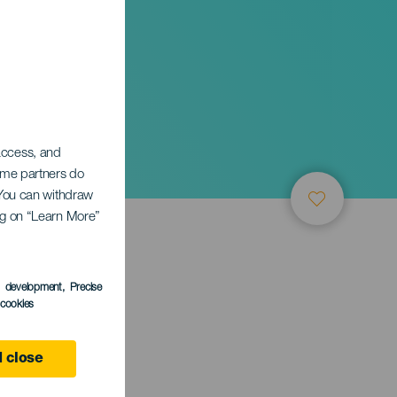
 access, and
Some partners do
. You can withdraw
ing on “Learn More”
s development
, Precise
l cookies
 close