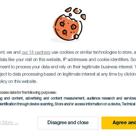
Trail
ent, we and
our 14 partners
use cookies or similar technologies to store,
ata like your visit on this website, IP addresses and cookie identifiers. 
onsent to process your data and rely on their legitimate business interest
ject to data processing based on legitimate interest at any time by click
olicy on this website.
ocess data for the following purposes:
ing and content, advertising and content measurement, audience research and service
dentification through device scanning
, Store and/or access information on a device
, Technica
KORÁBBI ESEMÉNY
n More →
Disagree and close
Agree and
08 November 2025
Localidad
Arico