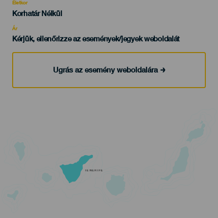
evento
Életkor
Edad
Korhatár Nélkül
Recomendada
Ár
Kérjük, ellenőrizze az események/jegyek weboldalát
Ugrás az esemény weboldalára
TENERIFE