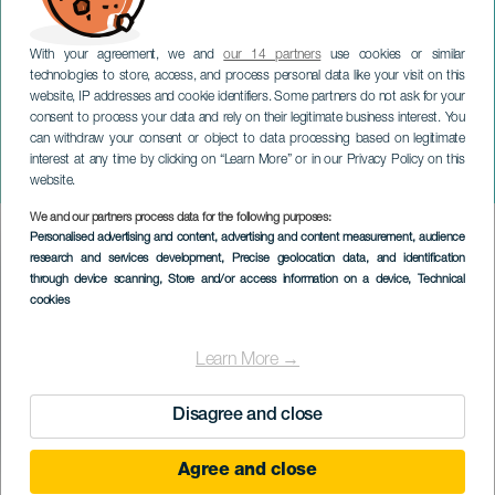
With your agreement, we and
our 14 partners
use cookies or similar
technologies to store, access, and process personal data like your visit on this
website, IP addresses and cookie identifiers. Some partners do not ask for your
consent to process your data and rely on their legitimate business interest. You
can withdraw your consent or object to data processing based on legitimate
TENERIFE
interest at any time by clicking on “Learn More” or in our Privacy Policy on this
Miguel Poveda koncerten
website.
We and our partners process data for the following purposes:
Imagen
Personalised advertising and content, advertising and content measurement, audience
Listado
research and services development
, Precise geolocation data, and identification
through device scanning
, Store and/or access information on a device
, Technical
cookies
Learn More →
Disagree and close
Agree and close
KORÁBBI ESEMÉNY