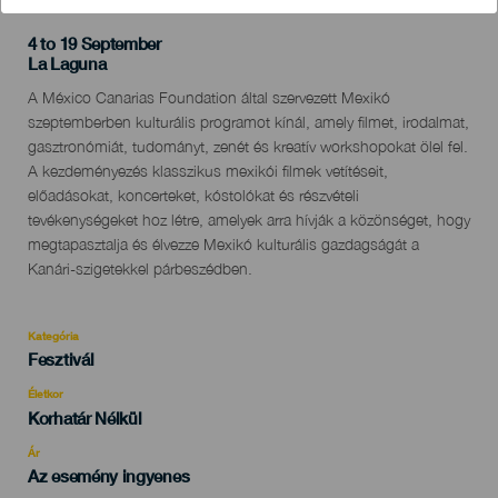
4 to 19 September
Localidad
La Laguna
Descripción
A México Canarias Foundation által szervezett Mexikó
del
szeptemberben kulturális programot kínál, amely filmet, irodalmat,
evento
gasztronómiát, tudományt, zenét és kreatív workshopokat ölel fel.
A kezdeményezés klasszikus mexikói filmek vetítéseit,
előadásokat, koncerteket, kóstolókat és részvételi
tevékenységeket hoz létre, amelyek arra hívják a közönséget, hogy
megtapasztalja és élvezze Mexikó kulturális gazdagságát a
Kanári-szigetekkel párbeszédben.
Kategória
Categoría
Fesztivál
del
evento
Életkor
Edad
Korhatár Nélkül
Recomendada
Ár
Az esemény ingyenes