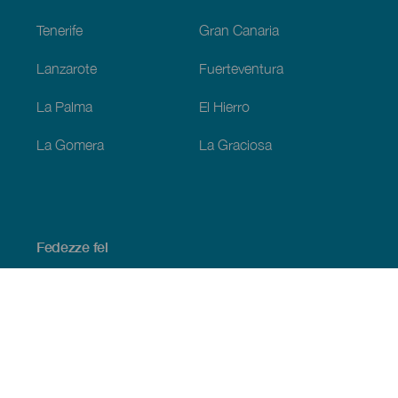
Tenerife
Gran Canaria
Lanzarote
Fuerteventura
La Palma
El Hierro
La Gomera
La Graciosa
Fedezze fel
Tengerpart és strand
Kultúra
Gasztronómia
Az összes cikk