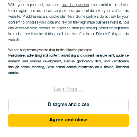
With your agreement, we and
our 14 partners
use cookies or similar
technologies to store, access, and process personal data like your visit on this
website, IP addresses and cookie identifiers. Some partners do not ask for your
consent to process your data and rely on their legitimate business interest. You
can withdraw your consent or object to data processing based on legitimate
TENERIFE
interest at any time by clicking on “Learn More” or in our Privacy Policy on this
Mexikó szeptemberben
website.
We and our partners process data for the following purposes:
Imagen
Personalised advertising and content, advertising and content measurement, audience
Listado
research and services development
, Precise geolocation data, and identification
through device scanning
, Store and/or access information on a device
, Technical
cookies
Learn More →
Disagree and close
Agree and close
KORÁBBI ESEMÉNY