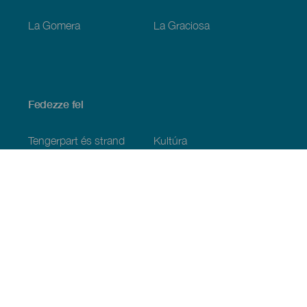
La Gomera
La Graciosa
Fedezze fel
Tengerpart és strand
Kultúra
Gasztronómia
Az összes cikk
Praktikus információk
Események
Időjárás