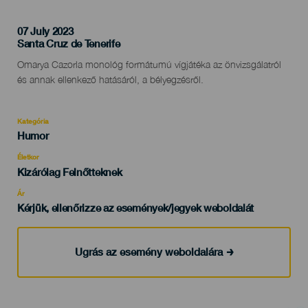
07 July 2023
Localidad
Santa Cruz de Tenerife
Descripción
Omarya Cazorla monológ formátumú vígjátéka az önvizsgálatról
del
és annak ellenkező hatásáról, a bélyegzésről.
evento
Kategória
Categoría
Humor
del
evento
Életkor
Edad
Kizárólag Felnőtteknek
Recomendada
Ár
Kérjük, ellenőrizze az események/jegyek weboldalát
Ugrás az esemény weboldalára