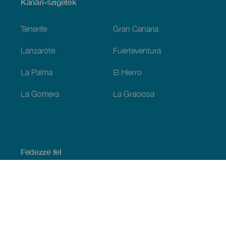
Menú
Kanári-szigetek
Footer
Tenerife
Gran Canaria
Lanzarote
Fuerteventura
La Palma
El Hierro
La Gomera
La Graciosa
Fedezze fel
Tengerpart és strand
Kultúra
Gasztronómia
Az összes cikk