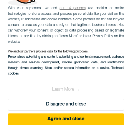
With your agreement, we and
our 14 partners
use cookies or similar
technologies to store, access, and process personal data like your visit on this
website, IP addresses and cookie identifiers. Some partners do not ask for your
consent to process your data and rely on their legitimate business interest. You
can withdraw your consent or object to data processing based on legitimate
TENERIFE
interest at any time by clicking on “Learn More” or in our Privacy Policy on this
Maribel és a különös család
website.
We and our partners process data for the following purposes:
Imagen
Personalised advertising and content, advertising and content measurement, audience
Listado
research and services development
, Precise geolocation data, and identification
through device scanning
, Store and/or access information on a device
, Technical
cookies
Learn More →
Disagree and close
Agree and close
KORÁBBI ESEMÉNY