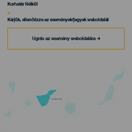
Edad
Korhatár Nélkül
Recomendada
Ár
Kérjük, ellenőrizze az események/jegyek weboldalát
Ugrás az esemény weboldalára
TENERIFE