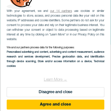
With your agreement, we and
our 14 partners
use cookies or similar
technologies to store, access, and process personal data like your visit on this
website, IP addresses and cookie identifiers. Some partners do not ask for your
consent to process your data and rely on their legitimate business interest. You
TENERIFE
can withdraw your consent or object to data processing based on legitimate
Manuel Turizo, Tito el
interest at any time by clicking on “Learn More” or in our Privacy Policy on this
Bambino - TLP Music
website.
We and our partners process data for the following purposes:
Imagen
Personalised advertising and content, advertising and content measurement, audience
Listado
research and services development
, Precise geolocation data, and identification
through device scanning
, Store and/or access information on a device
, Technical
cookies
Learn More →
Disagree and close
Agree and close