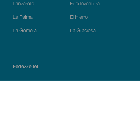
Lanzarote
Fuerteventura
La Palma
El Hierro
La Gomera
La Graciosa
Fedezze fel
Tengerpart és strand
Kultúra
Gasztronómia
Az összes cikk
Praktikus információk