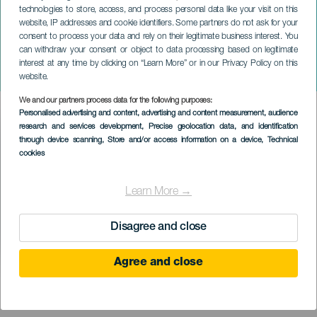
technologies to store, access, and process personal data like your visit on this
website, IP addresses and cookie identifiers. Some partners do not ask for your
consent to process your data and rely on their legitimate business interest. You
can withdraw your consent or object to data processing based on legitimate
TENERIFE
interest at any time by clicking on “Learn More” or in our Privacy Policy on this
Madarak a dróton koncerten
website.
We and our partners process data for the following purposes:
Imagen
Personalised advertising and content, advertising and content measurement, audience
Listado
research and services development
, Precise geolocation data, and identification
through device scanning
, Store and/or access information on a device
, Technical
cookies
Learn More →
Disagree and close
Agree and close
KORÁBBI ESEMÉNY