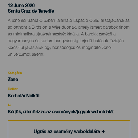
12 June 2026
Localidad
Santa Cruz de Tenerife
Descripción
A tenerifei Santa Cruzban található Espacio Cultural CajaCanarias
del
ad otthont a Birds on a Wire duónak, amely ismert darabok finom
evento
és minimalista újraértelmezését kínálja. A barokk zenétől a
hagyományos és kortárs hangzásokig terjedő hatások fúzióján
keresztül javaslatuk egy bensőséges és megindító zenei
univerzumot teremt.
Kategória
Categoría
Zene
del
evento
Életkor
Edad
Korhatár Nélkül
Recomendada
Ár
Kérjük, ellenőrizze az események/jegyek weboldalát
Ugrás az esemény weboldalára