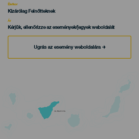
evento
Életkor
Edad
Kizárólag Felnőtteknek
Recomendada
Ár
Kérjük, ellenőrizze az események/jegyek weboldalát
Ugrás az esemény weboldalára
TENERIFE