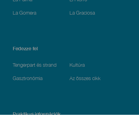
La Gomera
La Graciosa
Fedezze fel
Tengerpart és strand
Kultúra
Gasztronómia
Az összes cikk
Praktikus információk
Események
Időjárás