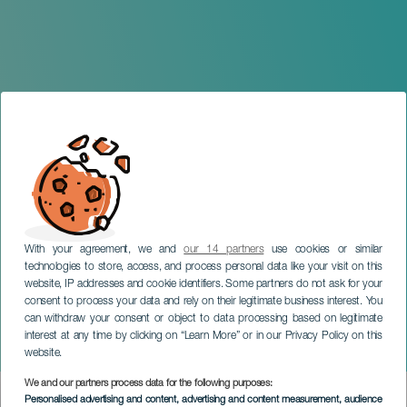
With your agreement, we and
our 14 partners
use cookies or similar
technologies to store, access, and process personal data like your visit on this
website, IP addresses and cookie identifiers. Some partners do not ask for your
consent to process your data and rely on their legitimate business interest. You
can withdraw your consent or object to data processing based on legitimate
TENERIFE
interest at any time by clicking on “Learn More” or in our Privacy Policy on this
Los Chikos del Maíz
website.
We and our partners process data for the following purposes:
Imagen
Personalised advertising and content, advertising and content measurement, audience