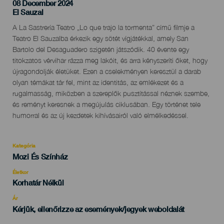
08 December 2024
Localidad
El Sauzal
Descripción
A La Sastrería Teatro „Lo que trajo la tormenta” című filmje a
del
Teatro El Sauzalba érkezik egy sötét vígjátékkal, amely San
evento
Bartolo del Desaguadero szigetén játszódik. 40 évente egy
titokzatos vérvihar rázza meg lakóit, és arra kényszeríti őket, hogy
újragondolják életüket. Ezen a cselekményen keresztül a darab
olyan témákat tár fel, mint az identitás, az emlékezet és a
rugalmasság, miközben a szereplők pusztítással néznek szembe,
és reményt keresnek a megújulás ciklusában. Egy történet tele
humorral és az új kezdetek kihívásairól való elmélkedéssel.
Kategória
Categoría
Mozi És Színház
del
evento
Életkor
Edad
Korhatár Nélkül
Recomendada
Ár
Kérjük, ellenőrizze az események/jegyek weboldalát