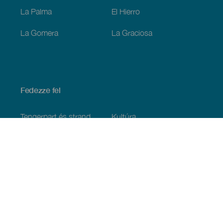
La Palma
El Hierro
La Gomera
La Graciosa
Fedezze fel
Tengerpart és strand
Kultúra
Gasztronómia
Az összes cikk
Praktikus információk
Események
Időjárás