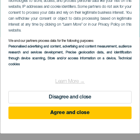
technologies to store, access, and process personal data like your visit on this
website, IP addresses and cookie identifiers. Some partners do not ask for your
consent to process your data and rely on their legitimate business interest. You
can withdraw your consent or object to data processing based on legitimate
TENERIFE
interest at any time by clicking on “Learn More” or in our Privacy Policy on this
Lo que trajo la tormenta
website.
We and our partners process data for the following purposes:
Imagen
Personalised advertising and content, advertising and content measurement, audience
Listado
research and services development
, Precise geolocation data, and identification
through device scanning
, Store and/or access information on a device
, Technical
cookies
Learn More →
Disagree and close
Agree and close
KORÁBBI ESEMÉNY