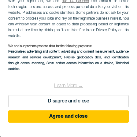
With your agreement, we and
our 14 partners
use cookies or similar
technologies to store, access, and process personal data like your visit on this
website, IP addresses and cookie identifiers. Some partners do not ask for your
consent to process your data and rely on their legitimate business interest. You
can withdraw your consent or object to data processing based on legitimate
TENERIFE
interest at any time by clicking on “Learn More” or in our Privacy Policy on this
Live Art Dinner
website.
We and our partners process data for the following purposes:
Imagen
Personalised advertising and content, advertising and content measurement, audience
Listado
research and services development
, Precise geolocation data, and identification
through device scanning
, Store and/or access information on a device
, Technical
cookies
Learn More →
Disagree and close
KORÁBBI ESEMÉNY
Agree and close
06 November 2025
Localidad
Adeje