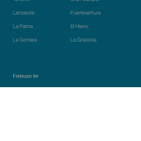
Lanzarote
Fuerteventura
La Palma
El Hierro
La Gomera
La Graciosa
Fedezze fel
Tengerpart és strand
Kultúra
Gasztronómia
Az összes cikk