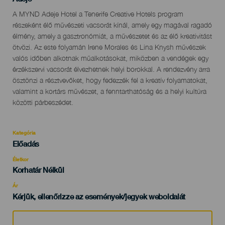
Descripción
A MYND Adeje Hotel a Tenerife Creative Hotels program
del
részeként élő művészeti vacsorát kínál, amely egy magával ragadó
evento
élmény, amely a gasztronómiát, a művészetet és az élő kreativitást
ötvözi. Az este folyamán Irene Morales és Lina Knysh művészek
valós időben alkotnak műalkotásokat, miközben a vendégek egy
érzékszervi vacsorát élvezhetnek helyi borokkal. A rendezvény arra
ösztönzi a résztvevőket, hogy fedezzék fel a kreatív folyamatokat,
valamint a kortárs művészet, a fenntarthatóság és a helyi kultúra
közötti párbeszédet.
Kategória
Categoría
Előadás
del
evento
Életkor
Edad
Korhatár Nélkül
Recomendada
Ár
Kérjük, ellenőrizze az események/jegyek weboldalát