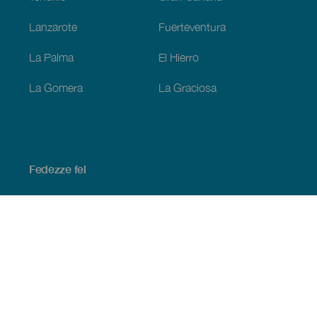
Lanzarote
Fuerteventura
La Palma
El Hierro
La Gomera
La Graciosa
Fedezze fel
Tengerpart és strand
Kultúra
Gasztronómia
Az összes cikk