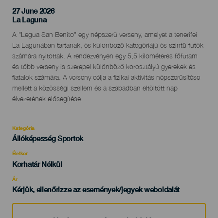
27 June 2026
Localidad
La Laguna
Descripción
A "Legua San Benito" egy népszerű verseny, amelyet a tenerifei
del
La Lagunában tartanak, és különböző kategóriájú és szintű futók
evento
számára nyitottak. A rendezvényen egy 5,5 kilométeres főfutam
és több verseny is szerepel különböző korosztályú gyerekek és
fiatalok számára. A verseny célja a fizikai aktivitás népszerűsítése
mellett a közösségi szellem és a szabadban eltöltött nap
élvezetének elősegítése.
Kategória
Categoría
Állóképesség Sportok
del
evento
Életkor
Edad
Korhatár Nélkül
Recomendada
Ár
Kérjük, ellenőrizze az események/jegyek weboldalát