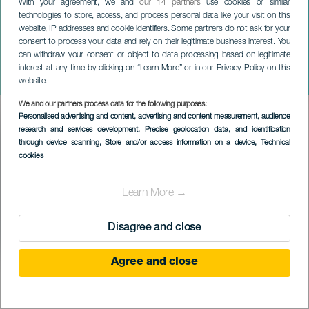
With your agreement, we and
our 14 partners
use cookies or similar
technologies to store, access, and process personal data like your visit on this
website, IP addresses and cookie identifiers. Some partners do not ask for your
consent to process your data and rely on their legitimate business interest. You
can withdraw your consent or object to data processing based on legitimate
TENERIFE
interest at any time by clicking on “Learn More” or in our Privacy Policy on this
Legua San Benito Abad
website.
We and our partners process data for the following purposes:
Imagen
Personalised advertising and content, advertising and content measurement, audience
Listado
research and services development
, Precise geolocation data, and identification
through device scanning
, Store and/or access information on a device
, Technical
cookies
Learn More →
Disagree and close
Agree and close
KORÁBBI ESEMÉNY