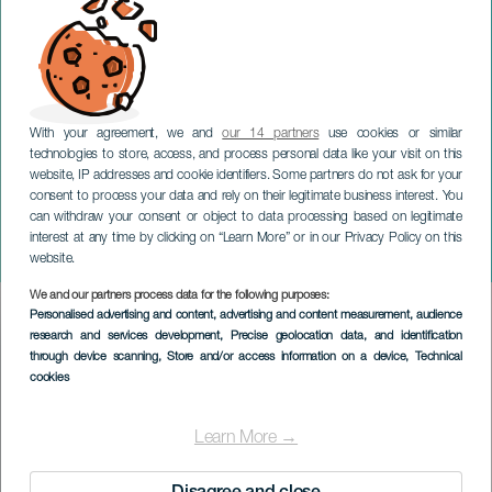
With your agreement, we and
our 14 partners
use cookies or similar
technologies to store, access, and process personal data like your visit on this
website, IP addresses and cookie identifiers. Some partners do not ask for your
consent to process your data and rely on their legitimate business interest. You
TENERIFE
can withdraw your consent or object to data processing based on legitimate
Lala Chus y Bertus. Tenerife.
interest at any time by clicking on “Learn More” or in our Privacy Policy on this
Reíslas
website.
We and our partners process data for the following purposes:
Imagen
Personalised advertising and content, advertising and content measurement, audience
Listado
research and services development
, Precise geolocation data, and identification
through device scanning
, Store and/or access information on a device
, Technical
cookies
Learn More →