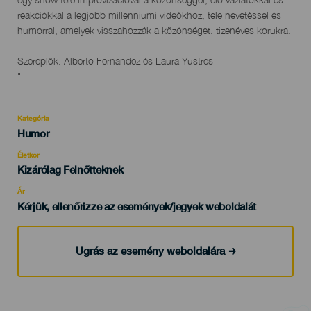
egy show tele improvizációval a közönséggel, élő vázlatokkal és
reakciókkal a legjobb millenniumi videókhoz, tele nevetéssel és
humorral, amelyek visszahozzák a közönséget. tizenéves korukra.
Szereplők: Alberto Fernandez és Laura Yustres
"
Kategória
Categoría
Humor
del
evento
Életkor
Edad
Kizárólag Felnőtteknek
Recomendada
Ár
Kérjük, ellenőrizze az események/jegyek weboldalát
Ugrás az esemény weboldalára