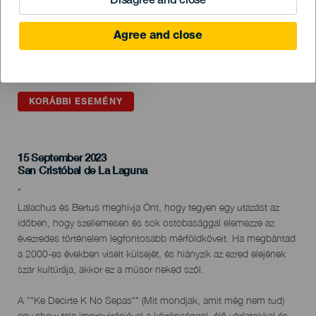
Disagree and close
Agree and close
KORÁBBI ESEMÉNY
15 September 2023
Localidad
San Cristóbal de La Laguna
Descripción
"
del
Lalachus és Bertus meghívja Önt, hogy tegyen egy utazást az
evento
időben, hogy szellemesen és sok ostobasággal elemezze az
évezredes történelem legfontosabb mérföldköveit. Ha megbántad
a 2000-es években viselt külsejét, és hiányzik az ezred elejének
szar kultúrája, akkor ez a műsor neked szól.
A ""Ke Decirte K No Sepas"" (Mit mondjak, amit még nem tud)