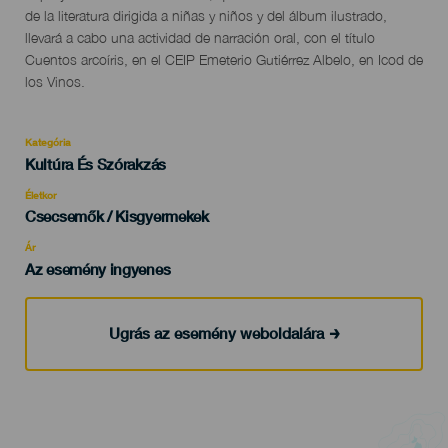
del
de la literatura dirigida a niñas y niños y del álbum ilustrado,
evento
llevará a cabo una actividad de narración oral, con el título
Cuentos arcoíris, en el CEIP Emeterio Gutiérrez Albelo, en Icod de
los Vinos.
Kategória
Categoría
Kultúra És Szórakzás
del
evento
Életkor
Edad
Csecsemők / Kisgyermekek
Recomendada
Ár
Az esemény ingyenes
Ugrás az esemény weboldalára