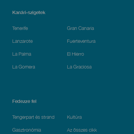
Menú
Kanári-szigetek
Footer
Tenerife
Gran Canaria
Lanzarote
Fuerteventura
La Palma
El Hierro
La Gomera
La Graciosa
Fedezze fel
Tengerpart és strand
Kultúra
Gasztronómia
Az összes cikk