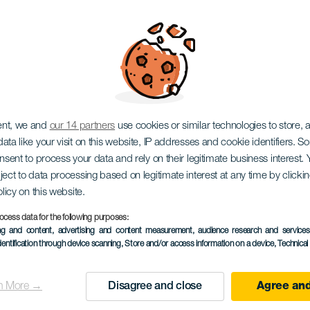
a védnöki ünnepségei
ent, we and
our 14 partners
use cookies or similar technologies to store,
ata like your visit on this website, IP addresses and cookie identifiers. 
onsent to process your data and rely on their legitimate business interest
ject to data processing based on legitimate interest at any time by click
olicy on this website.
ocess data for the following purposes:
15 to 31 August
ing and content, advertising and content measurement, audience research and service
Localidad
La Victoria
dentification through device scanning
, Store and/or access information on a device
, Technica
Descripción
A La Victoria de Acentejo
n More →
Disagree and close
Agree and
del
legjellegzetesebb ünnepsé