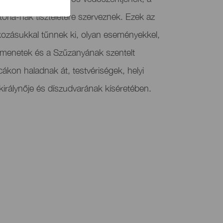
oria-nak tiszteletére szerveznek. Ezek az
kozásukkal tűnnek ki, olyan eseményekkel,
rmenetek és a Szűzanyának szentelt
cákon haladnak át, testvériségek, helyi
irálynője és díszudvarának kíséretében.