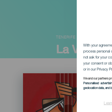
TENERIFE
La Victori
With your agreem
process personal d
not ask for your c
your consent or ob
or in our Privacy P
Imagen
Listado
We and our partners pr
Personalised advertis
geolocation data, and i
Lear