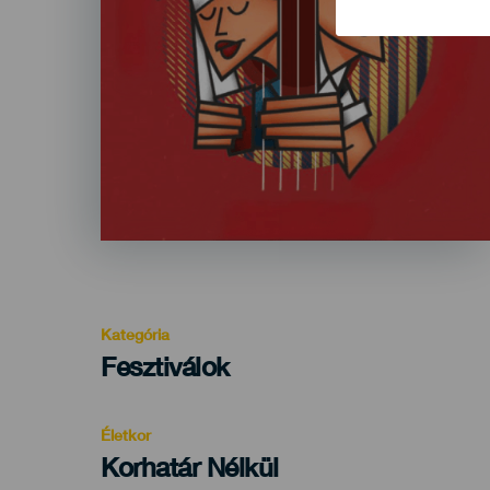
Kategória
Categoría
Fesztiválok
del
evento
Életkor
Edad
Korhatár Nélkül