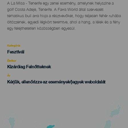
Descripción
A La Misa - Tenerife egy zenei esemény, amelynek helyszíne a
del
golf Costa Adeje, Tenerife. A Farra World által szervezett
evento
tematikus buli arra hívja a résztvevőket, hogy teljesen fehér ruhába
öltözzenek, egyedi légkört teremtve, ahol a hang, a lélek és a fény
egy felejthetetlen közösségben egyesül.
Kategória
Categoría
Fesztivál
del
evento
Életkor
Edad
Kizárólag Felnőtteknek
Recomendada
Ár
Kérjük, ellenőrizze az események/jegyek weboldalát