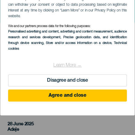
can withdraw your consent or object to data processing based on legitimate
TENERIFE
interest at any time by clicking on “Learn More” or in our Privacy Policy on this
La Misa
website.
We and our partners process data for the following purposes:
Imagen
Personalised advertising and content, advertising and content measurement, audience
Listado
research and services development
, Precise geolocation data, and identification
through device scanning
, Store and/or access information on a device
, Technical
cookies
Learn More →
Disagree and close
Agree and close
KORÁBBI ESEMÉNY
28 June 2025
Localidad
Adeje