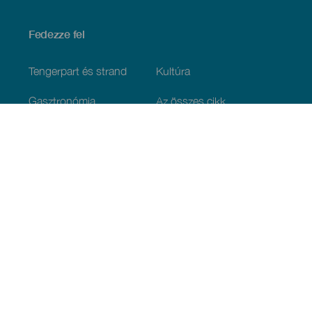
Fedezze fel
Tengerpart és strand
Kultúra
Gasztronómia
Az összes cikk
Praktikus információk
Események
Időjárás
Megérkezés
Vendéglátás
Szállás
A szigetcsoport
Szolgáltatások