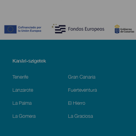
Contenido
Menú
Kanári-szigetek
Footer
Tenerife
Gran Canaria
Lanzarote
Fuerteventura
La Palma
El Hierro
La Gomera
La Graciosa