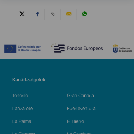
Contenido
Menú
Kanári-szigetek
Footer
Tenerife
Gran Canaria
Lanzarote
Fuerteventura
La Palma
El Hierro
La Gomera
La Graciosa