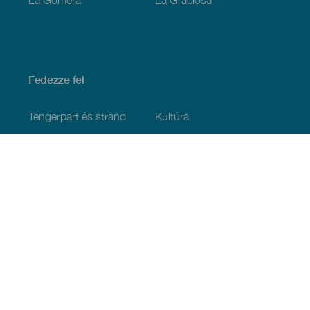
Fedezze fel
Tengerpart és strand
Kultúra
Gasztronómia
Az összes cikk
Praktikus információk
Események
Időjárás
Megérkezés
Vendéglátás