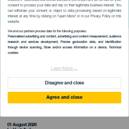
website, IP addresses and cookie identifiers. Some partners do not ask for your
consent to process your data and rely on their legitimate business interest. You
can withdraw your consent or object to data processing based on legitimate
TENERIFE
interest at any time by clicking on “Learn More” or in our Privacy Policy on this
La Bajada del Diablo
website.
We and our partners process data for the following purposes:
Imagen
Personalised advertising and content, advertising and content measurement, audience
Listado
research and services development
, Precise geolocation data, and identification
through device scanning
, Store and/or access information on a device
, Technical
cookies
Learn More →
Disagree and close
Agree and close
KORÁBBI ESEMÉNY
01 August 2026