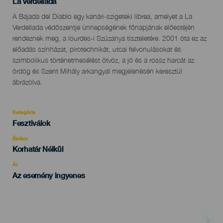
Localidad
La Verdellada
Descripción
A Bajada del Diablo egy kanári-szigeteki librea, amelyet a La
del
Verdellada védőszentje ünnepségének főnapjának előestéjén
evento
rendeznek meg, a lourdes-i Szűzanya tiszteletére. 2001 óta ez az
előadás színházat, pirotechnikát, utcai felvonulásokat és
szimbolikus történetmesélést ötvöz, a jó és a rossz harcát az
ördög és Szent Mihály arkangyal megjelenésén keresztül
ábrázolva.
Kategória
Categoría
Fesztiválok
del
evento
Életkor
Edad
Korhatár Nélkül
Recomendada
Ár
Az esemény ingyenes