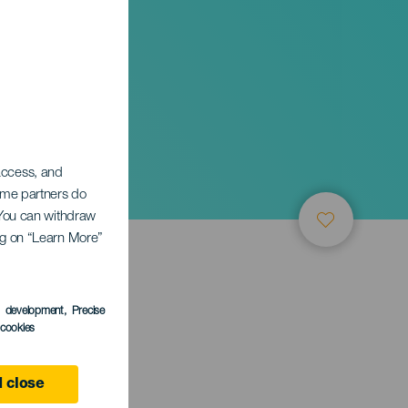
 access, and
Some partners do
. You can withdraw
ing on “Learn More”
s development
, Precise
l cookies
 close