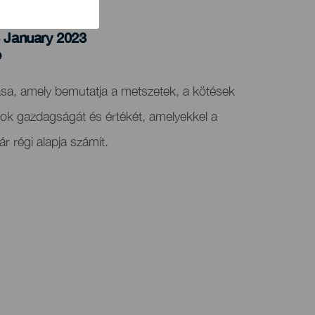
4 January 2023
e
ása, amely bemutatja a metszetek, a kötések
atok gazdagságát és értékét, amelyekkel a
r régi alapja számít.