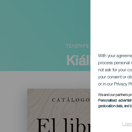
TENERIFE
Kiállítás 
With your agreem
process personal d
not ask for your c
your consent or ob
or in our Privacy P
Imagen
Listado
We and our partners pr
Personalised advertis
geolocation data, and i
Lear