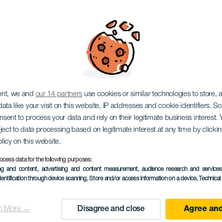
"A könyv mint műtárgy"
ent, we and
our 14 partners
use cookies or similar technologies to store,
ata like your visit on this website, IP addresses and cookie identifiers. 
onsent to process your data and rely on their legitimate business interest
ject to data processing based on legitimate interest at any time by click
olicy on this website.
ocess data for the following purposes:
ing and content, advertising and content measurement, audience research and service
dentification through device scanning
, Store and/or access information on a device
, Technica
n More →
Disagree and close
Agree and