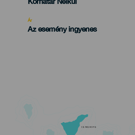
Edad
Korhatár Nélkül
Recomendada
Ár
Az esemény ingyenes
TENERIFE