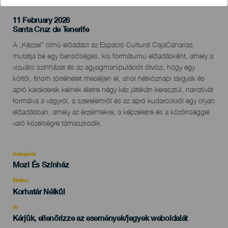
11 February 2026
Localidad
Santa Cruz de Tenerife
Descripción
A „Kézzel” című előadást az Espacio Cultural CajaCanarias
del
mutatja be egy bensőséges, kis formátumú előadásként, amely a
evento
vizuális színházat és az agyagmanipulációt ötvözi, hogy egy
költői, finom történetet meséljen el, ahol hétköznapi tárgyak és
apró karakterek kelnek életre négy kéz játékán keresztül, narratívát
formálva a vágyról, a szerelemről és az apró kudarcokról egy olyan
előadásban, amely az érzelmekre, a képzeletre és a közönséggel
való közelségre támaszkodik.
Kategória
Categoría
Mozi És Színház
del
evento
Életkor
Edad
Korhatár Nélkül
Recomendada
Ár
Kérjük, ellenőrizze az események/jegyek weboldalát