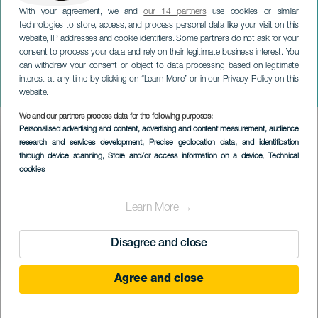
With your agreement, we and
our 14 partners
use cookies or similar
technologies to store, access, and process personal data like your visit on this
website, IP addresses and cookie identifiers. Some partners do not ask for your
consent to process your data and rely on their legitimate business interest. You
can withdraw your consent or object to data processing based on legitimate
TENERIFE
interest at any time by clicking on “Learn More” or in our Privacy Policy on this
Kézzel
website.
We and our partners process data for the following purposes:
Imagen
Personalised advertising and content, advertising and content measurement, audience
Listado
research and services development
, Precise geolocation data, and identification
through device scanning
, Store and/or access information on a device
, Technical
cookies
Learn More →
Disagree and close
Agree and close
KORÁBBI ESEMÉNY