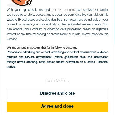
With your agreement, we and
our 14 partners
use cookies or similar
technologies to store, access, and process personal data like your visit on this
website, IP addresses and cookie identifiers. Some partners do not ask for your
consent to process your data and rely on their legitimate business interest. You
TENERIFE
can withdraw your consent or object to data processing based on legitimate
Keresztelő Szent János
interest at any time by clicking on “Learn More” or in our Privacy Policy on this
ünnepségek
website.
We and our partners process data for the following purposes:
Imagen
Personalised advertising and content, advertising and content measurement, audience
Listado
research and services development
, Precise geolocation data, and identification
through device scanning
, Store and/or access information on a device
, Technical
cookies
Learn More →
Disagree and close
Agree and close
KORÁBBI ESEMÉNY