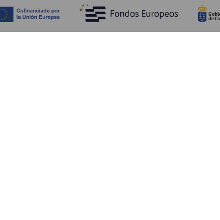
Fedezze fel
Pr
Tengerpart és strand
Kultúra
E
Gasztronómia
Az összes cikk
Me
Sz
Sz