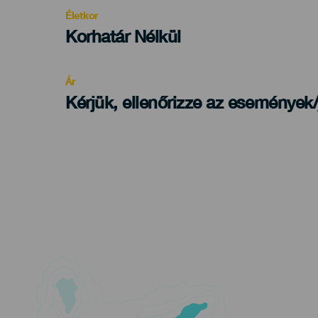
evento
Életkor
Edad
Korhatár Nélkül
Recomendada
Ár
Kérjük, ellenőrizze az események