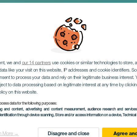
ía koncerten
ent, we and
our 14 partners
use cookies or similar technologies to store,
ata like your visit on this website, IP addresses and cookie identifiers. 
onsent to process your data and rely on their legitimate business interest
ject to data processing based on legitimate interest at any time by click
olicy on this website.
ocess data for the following purposes:
KORÁBBI ESEMÉNY
ing and content, advertising and content measurement, audience research and service
dentification through device scanning
, Store and/or access information on a device
, Technica
27 June 2026
Localidad
Santa Cruz de Tenerif
n More →
Disagree and close
Agree and