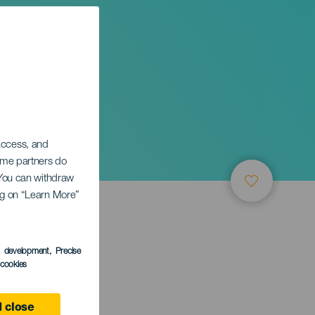
 access, and
Some partners do
. You can withdraw
ing on “Learn More”
s development
, Precise
l cookies
e
 close