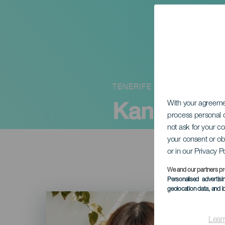
TENERIFE
Kany Garc
With your agreem
process personal d
not ask for your c
your consent or ob
or in our Privacy P
We and our partners pr
Personalised advertis
geolocation data, and i
Imagen
Listado
Lear