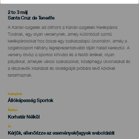
2 to 3 máj
Localidad
Santa Cruz de Tenerife
Descripción
A Kanári-szigetek ad otthont a Kanári-szigeteki Kerékpáros
del
Túrának, egy olyan versenynek, amely különböző szintű
evento
kerékpárosokat hoz össze egy szakaszalapú útvonalon, amely a
szigetcsoport néhány legreprezentatívabb táján halad keresztül. A
verseny ötvözi a sportos kihívást és a festői értéket, olyan
pályákkal, amelyek városi szakaszokat, középhegyi útvonalakat és
a résztvevők kitartását és stratégiáját próbára tevő köröket
tartalmaznak.
Kategória
Categoría
Állóképesség Sportok
del
evento
Életkor
Edad
Korhatár Nélkül
Recomendada
Ár
Kérjük, ellenőrizze az események/jegyek weboldalát