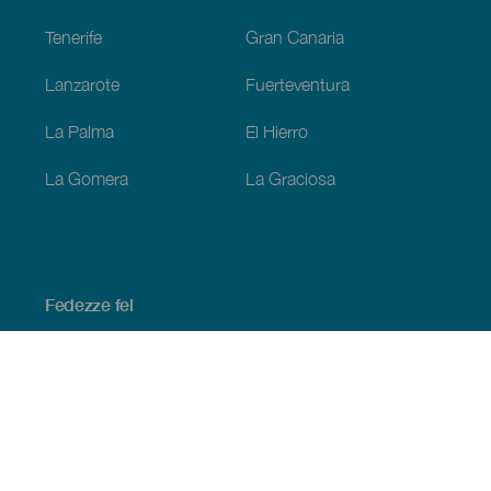
Tenerife
Gran Canaria
Lanzarote
Fuerteventura
La Palma
El Hierro
La Gomera
La Graciosa
Fedezze fel
Tengerpart és strand
Kultúra
Gasztronómia
Az összes cikk