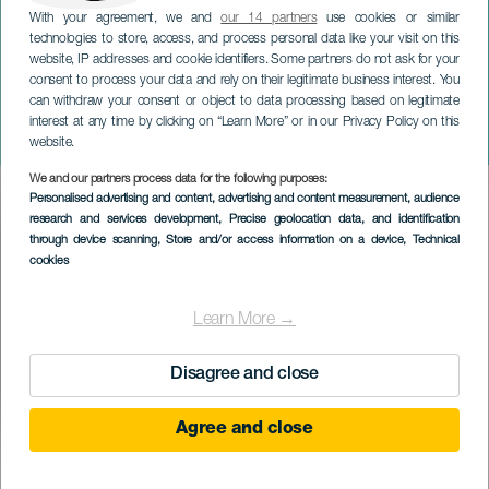
With your agreement, we and
our 14 partners
use cookies or similar
technologies to store, access, and process personal data like your visit on this
website, IP addresses and cookie identifiers. Some partners do not ask for your
consent to process your data and rely on their legitimate business interest. You
TENERIFE
can withdraw your consent or object to data processing based on legitimate
Kanári-szigeteki
interest at any time by clicking on “Learn More” or in our Privacy Policy on this
kerékpártúra: Tenerife Junior
website.
We and our partners process data for the following purposes:
Imagen
Personalised advertising and content, advertising and content measurement, audience
Listado
research and services development
, Precise geolocation data, and identification
through device scanning
, Store and/or access information on a device
, Technical
cookies
Learn More →
Disagree and close
Agree and close
KORÁBBI ESEMÉNY