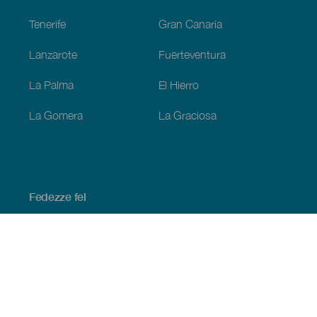
Tenerife
Gran Canaria
Lanzarote
Fuerteventura
La Palma
El Hierro
La Gomera
La Graciosa
Fedezze fel
Tengerpart és strand
Kultúra
Gasztronómia
Az összes cikk