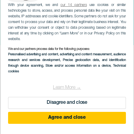
With your agreement, we and
our 14 partners
use cookies or similar
technologies to store, access, and process personal data like your visit on this
website, IP addresses and cookie identifiers. Some partners do not ask for your
consent to process your data and rely on their legitimate business interest. You
TENERIFE
can withdraw your consent or object to data processing based on legitimate
Kanári-szigeteki Fado
interest at any time by clicking on “Learn More” or in our Privacy Policy on this
Fesztivál
website.
We and our partners process data for the following purposes:
Imagen
Personalised advertising and content, advertising and content measurement, audience
Listado
research and services development
, Precise geolocation data, and identification
through device scanning
, Store and/or access information on a device
, Technical
cookies
Learn More →
Disagree and close
Agree and close
KORÁBBI ESEMÉNY