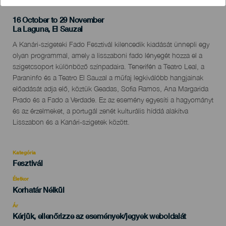
16 October to 29 November
Localidad
La Laguna, El Sauzal
Descripción
A Kanári-szigeteki Fado Fesztivál kilencedik kiadását ünnepli egy
del
olyan programmal, amely a lisszaboni fado lényegét hozza el a
evento
szigetcsoport különböző színpadaira. Tenerifén a Teatro Leal, a
Paraninfo és a Teatro El Sauzal a műfaj legkiválóbb hangjainak
előadását adja elő, köztük Geadas, Sofia Ramos, Ana Margarida
Prado és a Fado a Verdade. Ez az esemény egyesíti a hagyományt
és az érzelmeket, a portugál zenét kulturális híddá alakítva
Lisszabon és a Kanári-szigetek között.
Kategória
Categoría
Fesztivál
del
evento
Életkor
Edad
Korhatár Nélkül
Recomendada
Ár
Kérjük, ellenőrizze az események/jegyek weboldalát