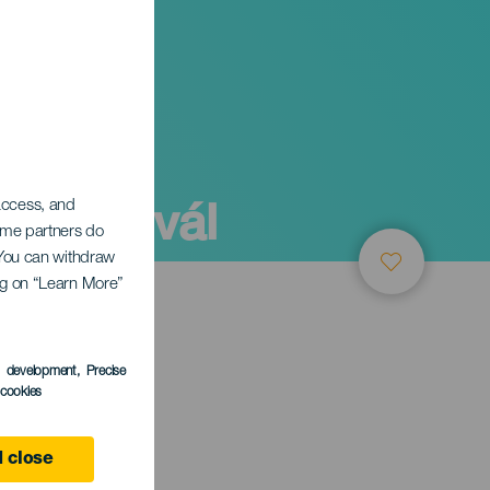
 Fesztivál
 access, and
Some partners do
. You can withdraw
ing on “Learn More”
s development
, Precise
l cookies
 close