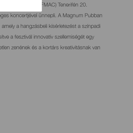
tív Zenei Fesztivál (FMAC) Tenerifén 20.
leges koncertjével ünnepli. A Magnum Pubban
 amely a hangzásbeli kísérletezést a színpadi
ítve a fesztivál innovatív szellemiségét egy
etlen zenének és a kortárs kreativitásnak van