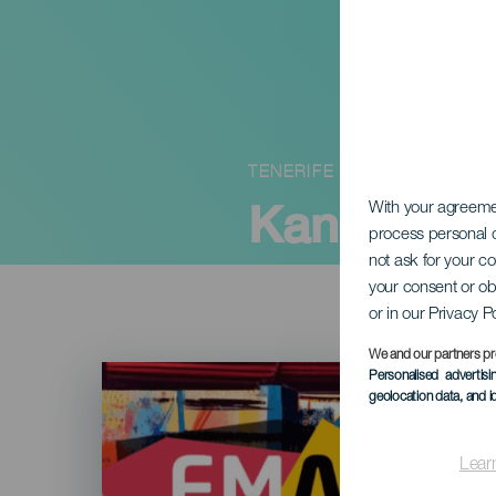
TENERIFE
Kanári-szig
With your agreem
process personal d
not ask for your c
your consent or ob
or in our Privacy P
We and our partners pr
Imagen
Personalised advertis
Listado
geolocation data, and i
Lear