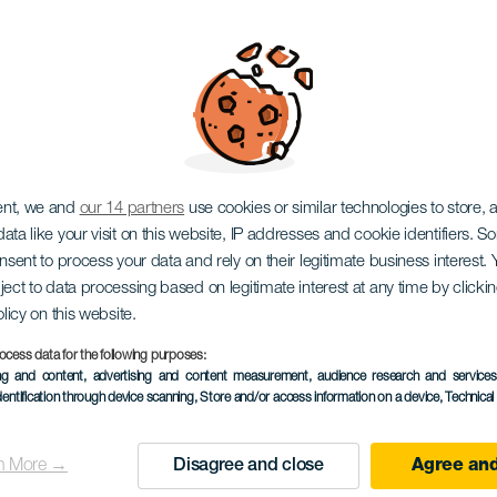
eteki Alternatív Zenei
ent, we and
our 14 partners
use cookies or similar technologies to store,
ata like your visit on this website, IP addresses and cookie identifiers. 
onsent to process your data and rely on their legitimate business interest
ject to data processing based on legitimate interest at any time by click
olicy on this website.
ocess data for the following purposes:
KORÁBBI ESEMÉNY
ing and content, advertising and content measurement, audience research and service
dentification through device scanning
, Store and/or access information on a device
, Technica
08 November 2025
Localidad
Puerto de la Cruz
n More →
Disagree and close
Agree and