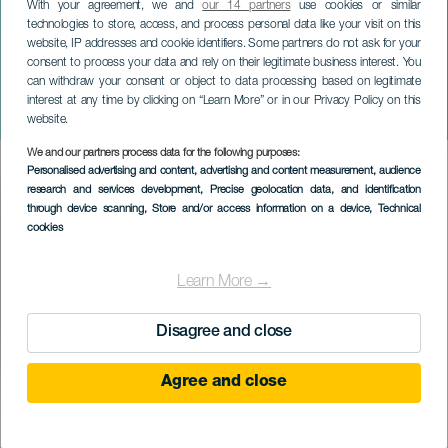
With your agreement, we and
our 14 partners
use cookies or similar
technologies to store, access, and process personal data like your visit on this
website, IP addresses and cookie identifiers. Some partners do not ask for your
consent to process your data and rely on their legitimate business interest. You
can withdraw your consent or object to data processing based on legitimate
TENERIFE
interest at any time by clicking on “Learn More” or in our Privacy Policy on this
Julieta Venegas koncerten
website.
We and our partners process data for the following purposes:
Imagen
Personalised advertising and content, advertising and content measurement, audience
Listado
research and services development
, Precise geolocation data, and identification
through device scanning
, Store and/or access information on a device
, Technical
cookies
Learn More →
Disagree and close
Agree and close
KORÁBBI ESEMÉNY