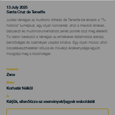
13 July 2025
Localidad
Santa Cruz de Tenerife
Descripción
Julieta Venegas az Auditorio Alfredo de Tenerife-be érkezik a "Tu
del
historia" turnéjával, egy olyan koncerttel, ahol a mexikói énekes,
evento
dalszerző és multiinstrumentalista zenés portrét oszt meg életéről.
Tíz dalon keresztül a Venegas az emlékeket dallamokká alakítja,
bensőséges és személyes utazást kínálva. Egy olyan műsor, ahol
összetéveszthetetlen stílusa és művészi érzékenysége együtt
mozgatja meg a közönséget.
Kategória
Categoría
Zene
del
evento
Életkor
Edad
Korhatár Nélkül
Recomendada
Ár
Kérjük, ellenőrizze az események/jegyek weboldalát