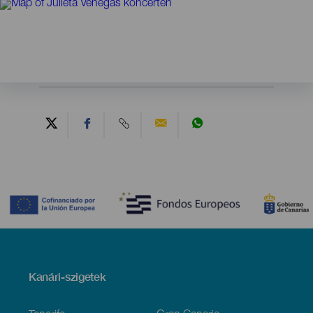
Contenido
Menú
Kanári-szigetek
Footer