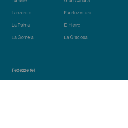
Tenerife
Gran Canaria
Lanzarote
Fuerteventura
La Palma
El Hierro
La Gomera
La Graciosa
Fedezze fel
Tengerpart és strand
Kultúra
Gasztronómia
Az összes cikk