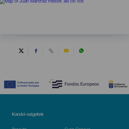
Contenido
Menú
Kanári-szigetek
Footer