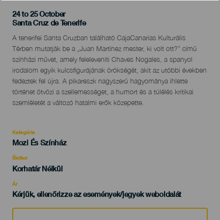
24 to 25 October
Localidad
Santa Cruz de Tenerife
Descripción
A tenerifei Santa Cruzban található CajaCanarias Kulturális
del
Térben mutatják be a „Juan Martínez mester, ki volt ott?” című
evento
színházi művet, amely feleleveníti Chaves Nogales, a spanyol
irodalom egyik kulcsfigurájának örökségét, akit az utóbbi években
fedeztek fel újra. A pikareszk nagyszerű hagyománya ihlette
történet ötvözi a szellemességet, a humort és a túlélés kritikai
szemléletét a változó hatalmi erők közepette.
Kategória
Categoría
Mozi És Színház
del
evento
Életkor
Edad
Korhatár Nélkül
Recomendada
Ár
Kérjük, ellenőrizze az események/jegyek weboldalát