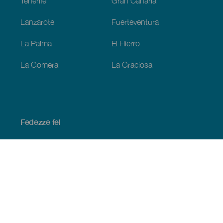
Tenerife
Gran Canaria
Lanzarote
Fuerteventura
La Palma
El Hierro
La Gomera
La Graciosa
Fedezze fel
Tengerpart és strand
Kultúra
Gasztronómia
Az összes cikk