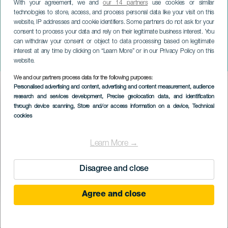
With your agreement, we and
our 14 partners
use cookies or similar
technologies to store, access, and process personal data like your visit on this
website, IP addresses and cookie identifiers. Some partners do not ask for your
consent to process your data and rely on their legitimate business interest. You
TENERIFE
can withdraw your consent or object to data processing based on legitimate
Juan Martínez mester, aki ott
interest at any time by clicking on “Learn More” or in our Privacy Policy on this
volt
website.
We and our partners process data for the following purposes:
Imagen
Personalised advertising and content, advertising and content measurement, audience
Listado
research and services development
, Precise geolocation data, and identification
through device scanning
, Store and/or access information on a device
, Technical
cookies
Learn More →
Disagree and close
Agree and close
KORÁBBI ESEMÉNY