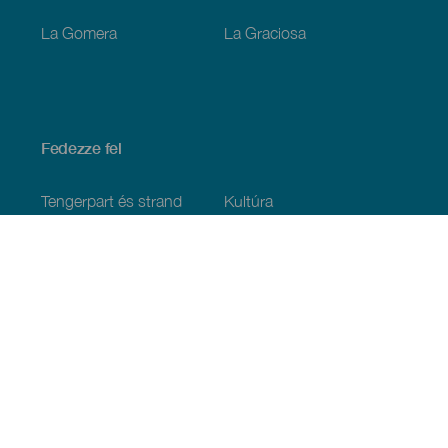
La Gomera
La Graciosa
Fedezze fel
Tengerpart és strand
Kultúra
Gasztronómia
Az összes cikk
Praktikus információk
Események
Időjárás