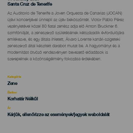
Localidad
Santa Cruz de Tenerife
Descripción
Az Auditorio de Tenerife a Joven Orquesta de Canarias (JOCAN)
del
újévi koncertjével ünnepli az újév beköszöntét. Víctor Pablo Pérez
evento
vezényletével közel 80 fiatal zenész adja elő Anton Bruckner 6.
szimfóniáját, a zeneszerző születésének kétszázadik évfordulójára
emlékezve, és egy általa ihletett, Álvaro Lorente kanári-szigeteki
zeneszerző által készített darabot mutat be. A hagyományt és a
modernitást ötvöző rendezvényen bevezető előadások is
szerepelnek a közönségélmény fokozása érdekében.
Kategória
Categoría
Zene
del
evento
Életkor
Edad
Korhatár Nélkül
Recomendada
Ár
Kérjük, ellenőrizze az események/jegyek weboldalát