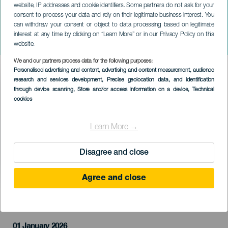
website, IP addresses and cookie identifiers. Some partners do not ask for your
consent to process your data and rely on their legitimate business interest. You
can withdraw your consent or object to data processing based on legitimate
TENERIFE
interest at any time by clicking on “Learn More” or in our Privacy Policy on this
Jocan újévi koncertje
website.
We and our partners process data for the following purposes:
Imagen
Personalised advertising and content, advertising and content measurement, audience
Listado
research and services development
, Precise geolocation data, and identification
through device scanning
, Store and/or access information on a device
, Technical
cookies
Learn More →
Disagree and close
Agree and close
KORÁBBI ESEMÉNY
01 January 2026