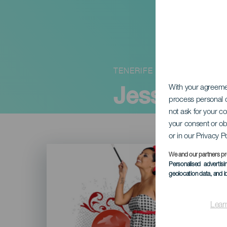
TENERIFE
Jessica G
With your agreem
process personal d
not ask for your c
your consent or ob
or in our Privacy P
Imagen
Listado
We and our partners pr
Personalised advertis
geolocation data, and i
Lear