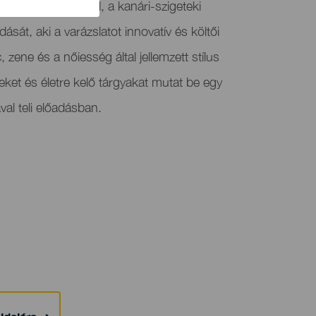
 Jessica Guloomal, a kanári-szigeteki
adását, aki a varázslatot innovatív és költői
 zene és a nőiesség által jellemzett stílus
eket és életre kelő tárgyakat mutat be egy
val teli előadásban.