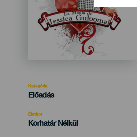
Kategória
Categoría
Előadás
del
evento
Életkor
Edad
Korhatár Nélkül
Recomendada