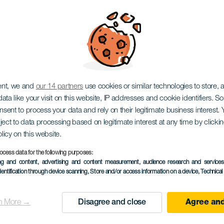
uloomal varázsa
ent, we and
our 14 partners
use cookies or similar technologies to store,
ata like your visit on this website, IP addresses and cookie identifiers. 
onsent to process your data and rely on their legitimate business interest
ject to data processing based on legitimate interest at any time by click
olicy on this website.
ocess data for the following purposes:
ing and content, advertising and content measurement, audience research and service
KORÁBBI ESEMÉNY
dentification through device scanning
, Store and/or access information on a device
, Technica
12 October 2025
Localidad
Los Realejos
n More →
Disagree and close
Agree and