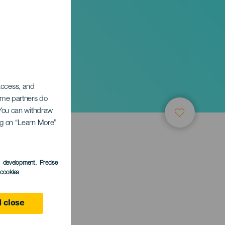
 access, and
Some partners do
. You can withdraw
ing on “Learn More”
s development
, Precise
l cookies
 close