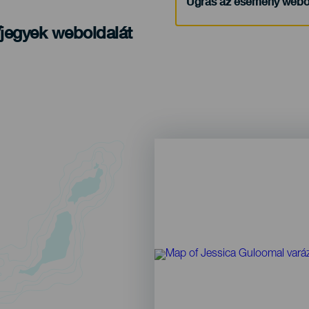
Ugrás az esemény webo
/jegyek weboldalát