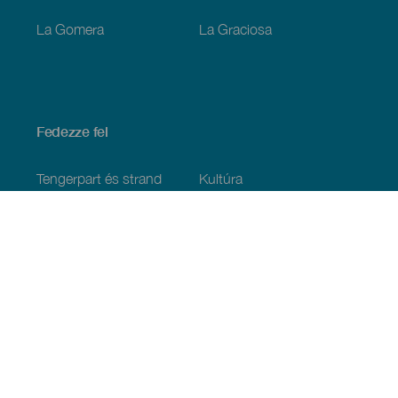
La Gomera
La Graciosa
Fedezze fel
Tengerpart és strand
Kultúra
Gasztronómia
Az összes cikk
Praktikus információk
Események
Időjárás