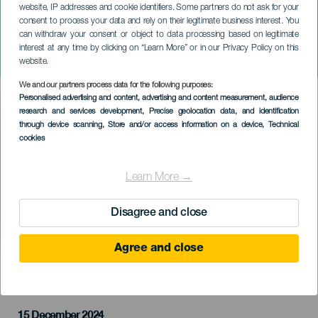
website, IP addresses and cookie identifiers. Some partners do not ask for your
consent to process your data and rely on their legitimate business interest. You
can withdraw your consent or object to data processing based on legitimate
TENERIFE
interest at any time by clicking on “Learn More” or in our Privacy Policy on this
Jay Wheeler koncerten
website.
We and our partners process data for the following purposes:
Imagen
Personalised advertising and content, advertising and content measurement, audience
Listado
research and services development
, Precise geolocation data, and identification
through device scanning
, Store and/or access information on a device
, Technical
cookies
Learn More →
Disagree and close
Agree and close
KORÁBBI ESEMÉNY
15 December 2024