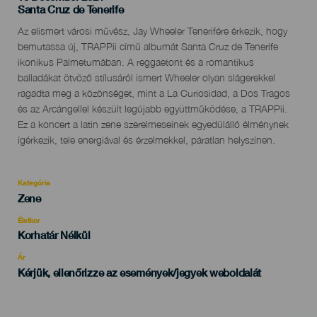
Localidad
Santa Cruz de Tenerife
Descripción
Az elismert városi művész, Jay Wheeler Tenerifére érkezik, hogy
del
bemutassa új, TRAPPii című albumát Santa Cruz de Tenerife
evento
ikonikus Palmetumában. A reggaetont és a romantikus
balladákat ötvöző stílusáról ismert Wheeler olyan slágerekkel
ragadta meg a közönséget, mint a La Curiosidad, a Dos Tragos
és az Arcángellel készült legújabb együttműködése, a TRAPPii.
Ez a koncert a latin zene szerelmeseinek egyedülálló élménynek
ígérkezik, tele energiával és érzelmekkel, páratlan helyszínen.
Kategória
Categoría
Zene
del
evento
Életkor
Edad
Korhatár Nélkül
Recomendada
Ár
Kérjük, ellenőrizze az események/jegyek weboldalát