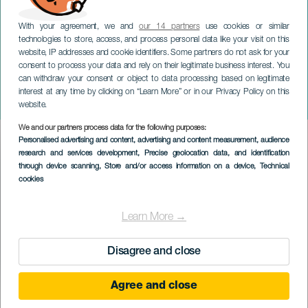
With your agreement, we and
our 14 partners
use cookies or similar
technologies to store, access, and process personal data like your visit on this
website, IP addresses and cookie identifiers. Some partners do not ask for your
consent to process your data and rely on their legitimate business interest. You
can withdraw your consent or object to data processing based on legitimate
TENERIFE
interest at any time by clicking on “Learn More” or in our Privacy Policy on this
Jamming
website.
We and our partners process data for the following purposes:
Imagen
Personalised advertising and content, advertising and content measurement, audience
Listado
research and services development
, Precise geolocation data, and identification
through device scanning
, Store and/or access information on a device
, Technical
cookies
Learn More →
Disagree and close
Agree and close
KORÁBBI ESEMÉNY