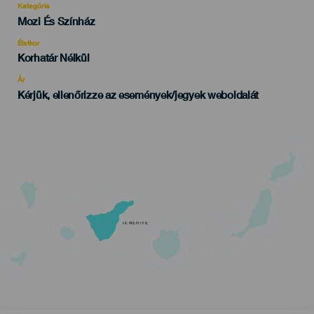
Kategória
Categoría
Mozi És Színház
del
evento
Életkor
Edad
Korhatár Nélkül
Recomendada
Ár
Kérjük, ellenőrizze az események/jegyek weboldalát
TENERIFE