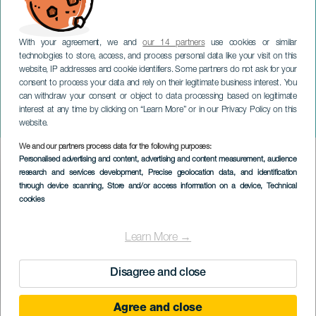
With your agreement, we and
our 14 partners
use cookies or similar
technologies to store, access, and process personal data like your visit on this
website, IP addresses and cookie identifiers. Some partners do not ask for your
consent to process your data and rely on their legitimate business interest. You
can withdraw your consent or object to data processing based on legitimate
TENERIFE
interest at any time by clicking on “Learn More” or in our Privacy Policy on this
Időszaki kiállítás: Polinizzza
website.
We and our partners process data for the following purposes:
Imagen
Personalised advertising and content, advertising and content measurement, audience
Listado
research and services development
, Precise geolocation data, and identification
through device scanning
, Store and/or access information on a device
, Technical
cookies
Learn More →
Disagree and close
Agree and close