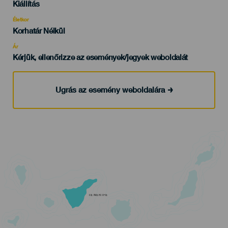
Categoría
Kiállítás
del
evento
Életkor
Edad
Korhatár Nélkül
Recomendada
Ár
Kérjük, ellenőrizze az események/jegyek weboldalát
Ugrás az esemény weboldalára
TENERIFE