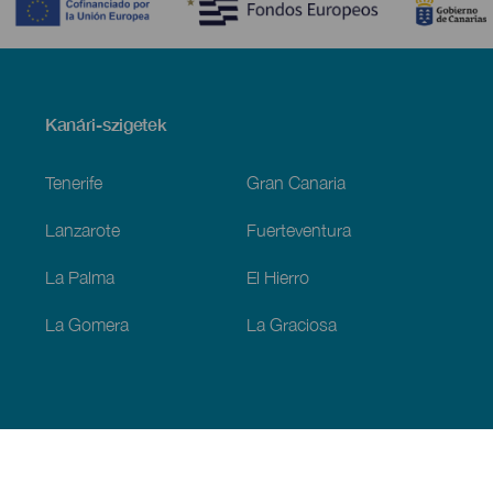
Menú
Kanári-szigetek
Footer
Tenerife
Gran Canaria
Lanzarote
Fuerteventura
La Palma
El Hierro
La Gomera
La Graciosa
Fedezze fel