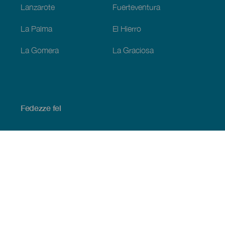
Lanzarote
Fuerteventura
La Palma
El Hierro
La Gomera
La Graciosa
Fedezze fel
Tengerpart és strand
Kultúra
Gasztronómia
Az összes cikk
Praktikus információk