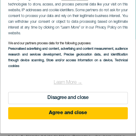
technologies to store, access, and process personal data like your visit on this
website, IP addresses and cookie identifiers. Some partners do not ask for your
consent to process your data and rely on their legitimate business interest. You
TENERIFE
can withdraw your consent or object to data processing based on legitimate
Időszaki kiállítás: "Doble
interest at any time by clicking on “Learn More” or in our Privacy Policy on this
Ciego"
website.
We and our partners process data for the following purposes:
Imagen
Personalised advertising and content, advertising and content measurement, audience
Listado
research and services development
, Precise geolocation data, and identification
through device scanning
, Store and/or access information on a device
, Technical
cookies
Learn More →
Disagree and close
KORÁBBI ESEMÉNY
Agree and close
12 April to 25 August
Localidad
Santa Cruz de Tenerife