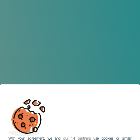
With your agreement, we and
our 14 partners
use cookies or similar