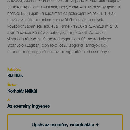
Descripción
A szerző, Alemán Adrián és Néstor Delgado kurátor bemutatja a
del
„Doble Ciego” című kiállítást, hogy történelmi utazást nyújtson a
evento
nemzet kultúráján, társadalmán és politikáján keresztül. Ezt az
utazást vizuális elemeken keresztül ábrázolják, amelyek
középpontjában egy épület áll, amely 1936-ig az Añaza nº 270.
számú szabadkőműves páholyként működött. Az épület
világosan tükrözi a 19. század végén és a 20. század elején
Spanyolországban jelen lévő feszültségeket, amelyek sok
mindent megmagyaráznak az ország történelmi eseményei.
Kategória
Categoría
Kiállítás
del
evento
Életkor
Edad
Korhatár Nélkül
Recomendada
Ár
Az esemény ingyenes
Ugrás az esemény weboldalára