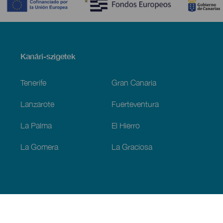
Menú
Kanári-szigetek
Footer
Tenerife
Gran Canaria
Lanzarote
Fuerteventura
La Palma
El Hierro
La Gomera
La Graciosa
Fedezze fel