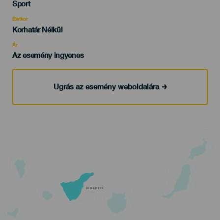
Categoría
Sport
del
evento
Életkor
Edad
Korhatár Nélkül
Recomendada
Ár
Az esemény ingyenes
Ugrás az esemény weboldalára
TENERIFE