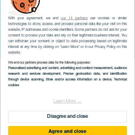
With your agreement, we and
our 14 partners
use cookies or similar
technologies to store, access, and process personal data like your visit on this
TENERIFE
website, IP addresses and cookie identifiers. Some partners do not ask for your
Idegenforgalmi és
consent to process your data and rely on their legitimate business interest. You
can withdraw your consent or object to data processing based on legitimate
környezetvédelmi
interest at any time by clicking on “Learn More” or in our Privacy Policy on this
idegenvezetés
website.
We and our partners process data for the following purposes:
Imagen
Personalised advertising and content, advertising and content measurement, audience
Listado
research and services development
, Precise geolocation data, and identification
through device scanning
, Store and/or access information on a device
, Technical
cookies
Learn More →
Disagree and close
Agree and close