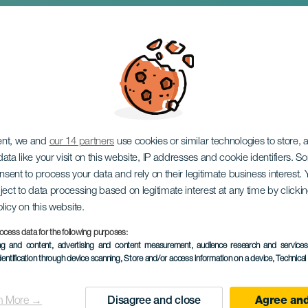
nso koncerten
ent, we and
our 14 partners
use cookies or similar technologies to store,
ata like your visit on this website, IP addresses and cookie identifiers. 
onsent to process your data and rely on their legitimate business interest
ject to data processing based on legitimate interest at any time by click
olicy on this website.
ocess data for the following purposes:
KORÁBBI ESEMÉNY
ing and content, advertising and content measurement, audience research and service
dentification through device scanning
, Store and/or access information on a device
, Technica
25 April 2026
Localidad
Santa Cruz de Tenerif
n More →
Disagree and close
Agree and