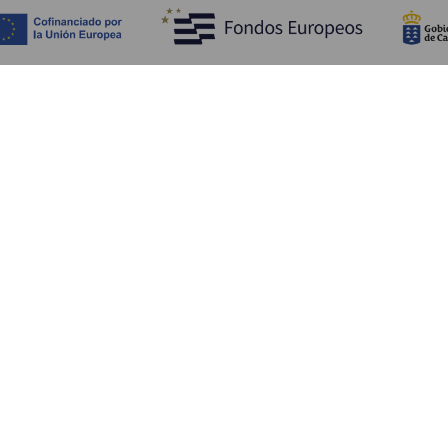
Fedezze fel
Pr
Tengerpart és strand
Kultúra
E
Gasztronómia
Az összes cikk
Me
Sz
Sz