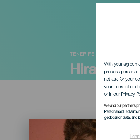
TENERIFE
Hirahi Afo
With your agreem
process personal d
not ask for your c
your consent or ob
or in our Privacy P
We and our partners pr
Personalised advertis
geolocation data, and i
Imagen
Listado
Lear