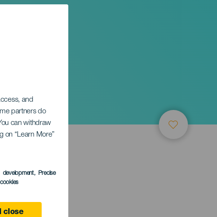
 access, and
Some partners do
. You can withdraw
ing on “Learn More”
s development
, Precise
l cookies
e
 close