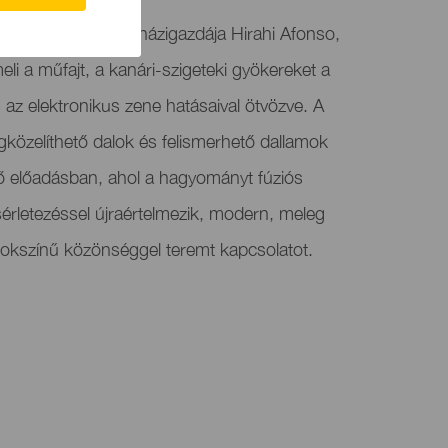
anja koncertjének házigazdája Hirahi Afonso,
eli a műfajt, a kanári-szigeteki gyökereket a
 az elektronikus zene hatásaival ötvözve. A
zelíthető dalok és felismerhető dallamok
lő előadásban, ahol a hagyományt fúziós
sérletezéssel újraértelmezik, modern, meleg
sokszínű közönséggel teremt kapcsolatot.