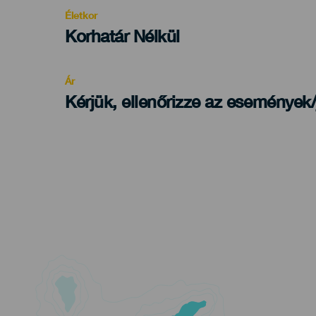
evento
Életkor
Edad
Korhatár Nélkül
Recomendada
Ár
Kérjük, ellenőrizze az események