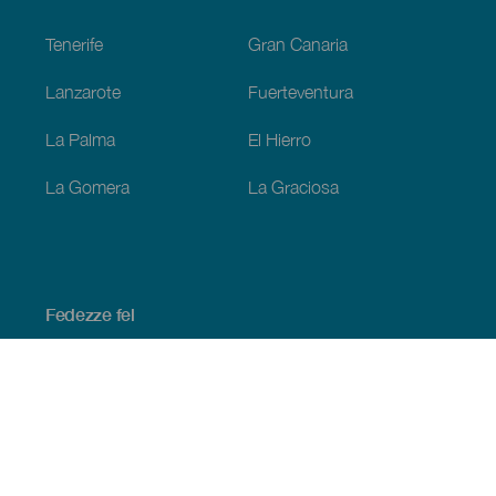
Footer
Tenerife
Gran Canaria
Lanzarote
Fuerteventura
La Palma
El Hierro
La Gomera
La Graciosa
Fedezze fel
Tengerpart és strand
Kultúra
Gasztronómia
Az összes cikk