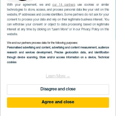
With your agreement, we and
our 14 partners
use cookies or similar
technologies to store, access, and process personal data like your visit on this
website, IP addresses and cookie identifiers. Some partners do not ask for your
consent to process your data and rely on their legitimate business interest. You
can withdraw your consent or object to data processing based on legitimate
TENERIFE
interest at any time by clicking on “Learn More” or in our Privacy Policy on this
Hidrosfera Festival
website.
We and our partners process data for the following purposes:
Imagen
Personalised advertising and content, advertising and content measurement, audience
Listado
research and services development
, Precise geolocation data, and identification
through device scanning
, Store and/or access information on a device
, Technical
cookies
Learn More →
Disagree and close
Agree and close