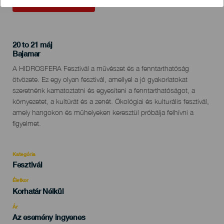
KORÁBBI ESEMÉNY
20 to 21 máj
Localidad
Bajamar
Descripción
A HIDROSFERA Fesztivál a művészet és a fenntarthatóság
del
ötvözete. Ez egy olyan fesztivál, amellyel a jó gyakorlatokat
evento
szeretnénk kamatoztatni és egyesíteni a fenntarthatóságot, a
környezetet, a kultúrát és a zenét. Ökológiai és kulturális fesztivál,
amely hangokon és műhelyeken keresztül próbálja felhívni a
figyelmet.
Kategória
Categoría
Fesztivál
del
evento
Életkor
Edad
Korhatár Nélkül
Recomendada
Ár
Az esemény ingyenes