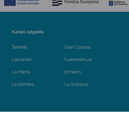
Menú
Kanári-szigetek
Footer
Tenerife
Gran Canaria
Lanzarote
Fuerteventura
La Palma
El Hierro
La Gomera
La Graciosa
Fedezze fel