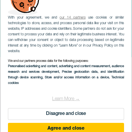
With your agreement, we and
our 14 partners
use cookies or similar
technologies to store, access, and process personal data like your visit on this
website, IP addresses and cookie identifiers. Some partners do not ask for your
consent to process your data and rely on their legitimate business interest. You
TENERIFE
can withdraw your consent or object to data processing based on legitimate
Héctor Alterio: "Egy kis
interest at any time by clicking on “Learn More” or in our Privacy Policy on this
történet"
website.
We and our partners process data for the following purposes:
Imagen
Personalised advertising and content, advertising and content measurement, audience
Listado
research and services development
, Precise geolocation data, and identification
through device scanning
, Store and/or access information on a device
, Technical
cookies
Learn More →
Disagree and close
Agree and close