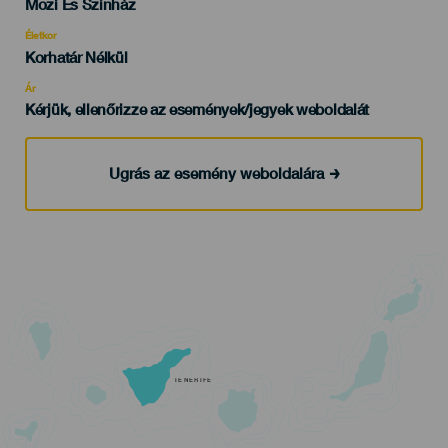
Categoría
Mozi És Színház
del
evento
Életkor
Edad
Korhatár Nélkül
Recomendada
Ár
Kérjük, ellenőrizze az események/jegyek weboldalát
Ugrás az esemény weboldalára
TENERIFE