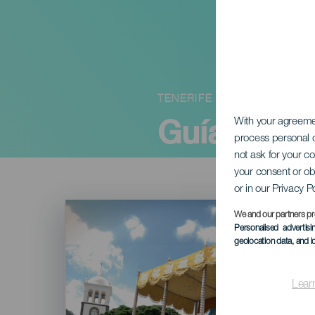
TENERIFE
Guía de Is
With your agreem
process personal d
not ask for your c
your consent or ob
or in our Privacy P
Imagen
Listado
We and our partners pr
Personalised advertis
geolocation data, and i
Lear