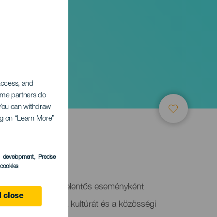
ei
 access, and
Some partners do
. You can withdraw
ing on “Learn More”
s development
, Precise
l cookies
ent ünnepségeket jelentős eseményként
 close
a hagyományokat, a kultúrát és a közösségi