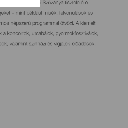
rtó program a Guíai Szűzanya tiszteletére
geket – mint például misék, felvonulások és
ámos népszerű programmal ötvözi. A kiemelt
 a koncertek, utcabálok, gyermekfesztiválok,
sok, valamint színházi és vígjáték-előadások.