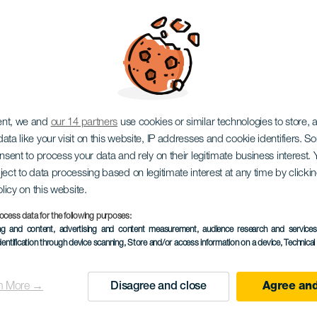
ora védnöki ünnepség
ent, we and
our 14 partners
use cookies or similar technologies to store,
ata like your visit on this website, IP addresses and cookie identifiers. 
onsent to process your data and rely on their legitimate business interest
ject to data processing based on legitimate interest at any time by click
olicy on this website.
September 2026
ocess data for the following purposes:
ing and content, advertising and content measurement, audience research and service
Localidad
Guía de Isora
dentification through device scanning
, Store and/or access information on a device
, Technica
Descripción
A Guía de Isora-i védősz
n More →
Disagree and close
Agree and
del
ünneplik, amely egyesíti 