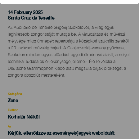
14 February 2025
Localidad
Santa Cruz de Tenerife
Descripción
Az Auditorio de Tenerife Grigorij Szokolovot, a világ egyik
del
leghíresebb zongoristáját mutatja be. A virtuozitása és művészi
evento
mélysége miatt ünnepelt repertoárja a középkori szakrális zenétől
a 20. századi művekig terjed. A Csajkovszkij-verseny győztese,
Szokolov minden egyes előadást egyedi élménnyé alakít, amelyet
technikai tudása és érzékenysége jellemez. Élő felvételei a
Deutsche Grammophon kiadó alatt megszilárdítják örökségét a
zongora abszolút mestereként.
Kategória
Categoría
Zene
del
evento
Életkor
Edad
Korhatár Nélkül
Recomendada
Ár
Kérjük, ellenőrizze az események/jegyek weboldalát