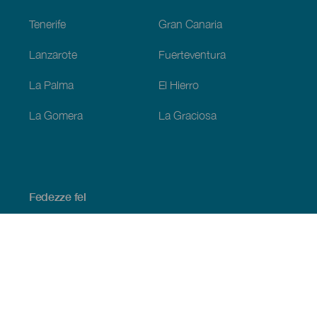
Tenerife
Gran Canaria
Lanzarote
Fuerteventura
La Palma
El Hierro
La Gomera
La Graciosa
Fedezze fel
Tengerpart és strand
Kultúra
Gasztronómia
Az összes cikk