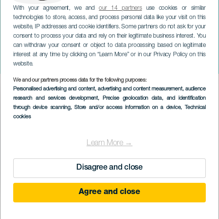
With your agreement, we and
our 14 partners
use cookies or similar
technologies to store, access, and process personal data like your visit on this
website, IP addresses and cookie identifiers. Some partners do not ask for your
consent to process your data and rely on their legitimate business interest. You
can withdraw your consent or object to data processing based on legitimate
TENERIFE
interest at any time by clicking on “Learn More” or in our Privacy Policy on this
Grigorij Szokolov koncerten
website.
We and our partners process data for the following purposes:
Imagen
Personalised advertising and content, advertising and content measurement, audience
Listado
research and services development
, Precise geolocation data, and identification
through device scanning
, Store and/or access information on a device
, Technical
cookies
Learn More →
Disagree and close
Agree and close
KORÁBBI ESEMÉNY