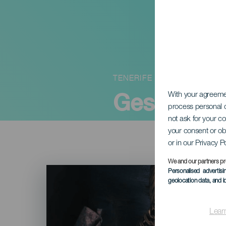
TENERIFE
Gesztenye
With your agreem
process personal d
not ask for your c
your consent or ob
or in our Privacy P
We and our partners pr
Imagen
Personalised advertis
Listado
geolocation data, and i
Lear