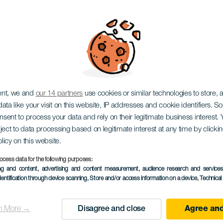
 Tapas
ent, we and
our 14 partners
use cookies or similar technologies to store,
ata like your visit on this website, IP addresses and cookie identifiers. 
onsent to process your data and rely on their legitimate business interest
ject to data processing based on legitimate interest at any time by click
olicy on this website.
ocess data for the following purposes:
KORÁBBI ESEMÉNY
ing and content, advertising and content measurement, audience research and service
dentification through device scanning
, Store and/or access information on a device
, Technica
28 November 2025
Localidad
La Orotava
n More →
Disagree and close
Agree and