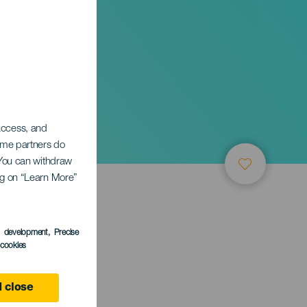
 access, and
Some partners do
. You can withdraw
ing on “Learn More”
s development
, Precise
l cookies
 close