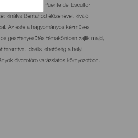
ezvény visszatér a Puente del Escultor
ét kínálva Bentahod élőzenével, kiváló
kkal. Az este a hagyományos kézműves
sos gesztenyesütés témakörében zajlik majd,
t teremtve. Ideális lehetőség a helyi
yok élvezetére varázslatos környezetben.