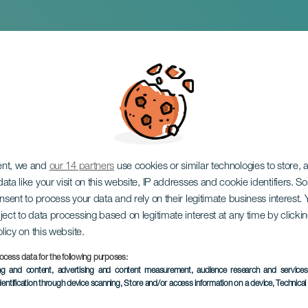
loache
ent, we and
our 14 partners
use cookies or similar technologies to store,
ata like your visit on this website, IP addresses and cookie identifiers. 
onsent to process your data and rely on their legitimate business interest
ject to data processing based on legitimate interest at any time by click
olicy on this website.
ocess data for the following purposes:
KORÁBBI ESEMÉNY
ing and content, advertising and content measurement, audience research and service
dentification through device scanning
, Store and/or access information on a device
, Technica
17 October 2023