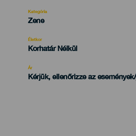
Kategória
Categoría
Zene
del
evento
Életkor
Edad
Korhatár Nélkül
Recomendada
Ár
Kérjük, ellenőrizze az események