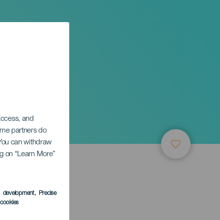
 access, and
Some partners do
. You can withdraw
ing on “Learn More”
s development
, Precise
l cookies