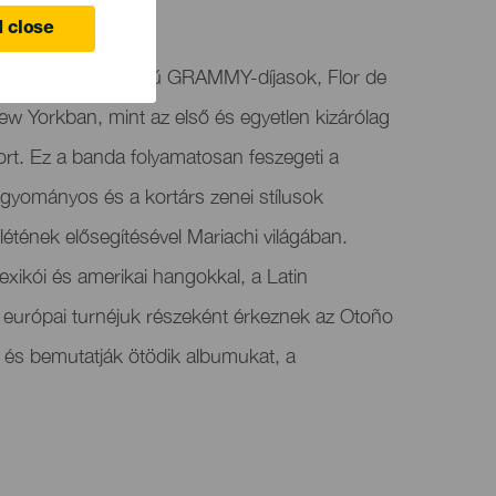
e
 close
AMMY latin nyelvű GRAMMY-díjasok, Flor de
New Yorkban, mint az első és egyetlen kizárólag
ort. Ez a banda folyamatosan feszegeti a
agyományos és a kortárs zenei stílusok
létének elősegítésével Mariachi világában.
exikói és amerikai hangokkal, a Latin
európai turnéjuk részeként érkeznek az Otoño
 és bemutatják ötödik albumukat, a