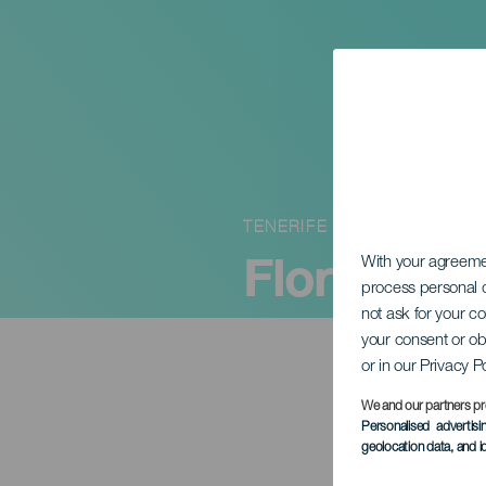
TENERIFE
Flor de To
With your agreem
process personal d
not ask for your c
your consent or ob
or in our Privacy P
We and our partners pr
Personalised advertis
geolocation data, and i