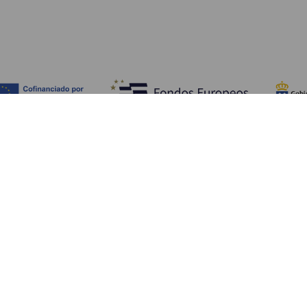
Fedezze fel
Pr
Tengerpart és strand
Kultúra
E
Gasztronómia
Az összes cikk
Me
Sz