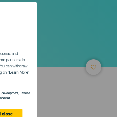
 access, and
Some partners do
. You can withdraw
ing on “Learn More”
s development
, Precise
l cookies
e
 close