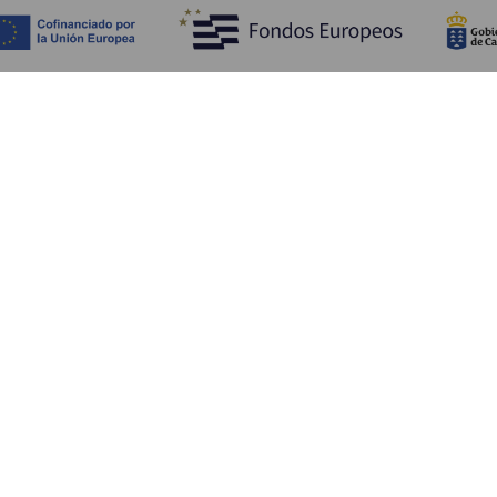
Fedezze fel
Pr
Tengerpart és strand
Kultúra
E
Gasztronómia
Az összes cikk
Me
Sz
Sz