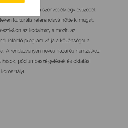
a a noir műfaj iránti szenvedély egy évtizedét
teken kulturális referenciává nőtte ki magát.
fesztiválon az irodalmat, a mozit, az
ét felölelő program várja a közönséget a
ágába. A rendezvényen neves hazai és nemzetközi
állítások, pódiumbeszélgetések és oktatási
korosztályt.