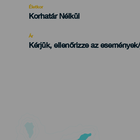
evento
Életkor
Edad
Korhatár Nélkül
Recomendada
Ár
Kérjük, ellenőrizze az események