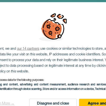
nerife Noir
ent, we and
our 14 partners
use cookies or similar technologies to store,
ata like your visit on this website, IP addresses and cookie identifiers. 
onsent to process your data and rely on their legitimate business interest
ject to data processing based on legitimate interest at any time by click
olicy on this website.
ocess data for the following purposes:
KORÁBBI ESEMÉNY
ing and content, advertising and content measurement, audience research and service
dentification through device scanning
, Store and/or access information on a device
, Technica
4 to 15 March
Localidad
Santa Cruz de Tenerif
n More →
Disagree and close
Agree and