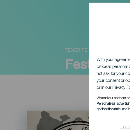
TENERIFE
Festival Te
With your agreem
process personal d
not ask for your c
your consent or ob
or in our Privacy P
We and our partners pr
Personalised advertis
geolocation data, and i
Imagen
Listado
Lear