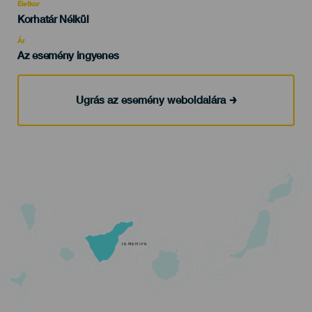
evento
Életkor
Edad
Korhatár Nélkül
Recomendada
Ár
Az esemény ingyenes
Ugrás az esemény weboldalára
TENERIFE