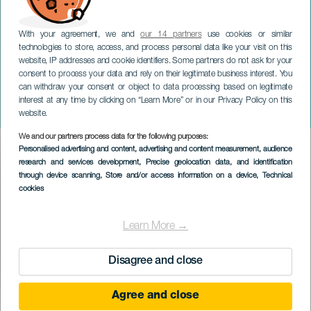
With your agreement, we and
our 14 partners
use cookies or similar
technologies to store, access, and process personal data like your visit on this
website, IP addresses and cookie identifiers. Some partners do not ask for your
consent to process your data and rely on their legitimate business interest. You
can withdraw your consent or object to data processing based on legitimate
TENERIFE
interest at any time by clicking on “Learn More” or in our Privacy Policy on this
Festival SUMA
website.
We and our partners process data for the following purposes:
Imagen
Personalised advertising and content, advertising and content measurement, audience
Listado
research and services development
, Precise geolocation data, and identification
through device scanning
, Store and/or access information on a device
, Technical
cookies
Learn More →
Disagree and close
Agree and close
KORÁBBI ESEMÉNY