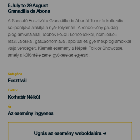
5 July to 29 August
Localidad
Granadilla de Abona
Descripción
A Sansofé Fesztivál a Granadilla de Abonát Tenerife kulturális
del
központjává alakítja a nyár folyamán. A rendezvény gazdag
evento
programkínálattal, többek között koncertekkel, nemzetközi
fesztiválokkal, gasztronómiával, sporttal és gyermekprogramokkal
várja vendégeit. Kiemelt esemény a Népek Folklór Showcase,
amely a különféle zenei gyökereket egyesíti.
Kategória
Categoría
Fesztivál
del
evento
Életkor
Edad
Korhatár Nélkül
Recomendada
Ár
Az esemény ingyenes
Ugrás az esemény weboldalára