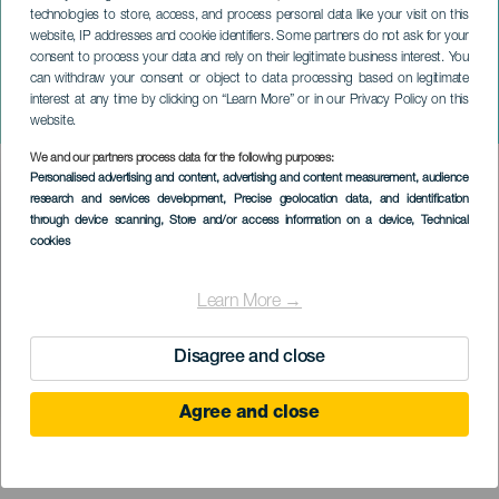
technologies to store, access, and process personal data like your visit on this
website, IP addresses and cookie identifiers. Some partners do not ask for your
consent to process your data and rely on their legitimate business interest. You
can withdraw your consent or object to data processing based on legitimate
TENERIFE
interest at any time by clicking on “Learn More” or in our Privacy Policy on this
Festival Sansofé
website.
We and our partners process data for the following purposes:
Imagen
Personalised advertising and content, advertising and content measurement, audience
Listado
research and services development
, Precise geolocation data, and identification
through device scanning
, Store and/or access information on a device
, Technical
cookies
Learn More →
Disagree and close
Agree and close
KORÁBBI ESEMÉNY