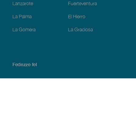
Lanzarote
Fuerteventura
La Palma
El Hierro
La Gomera
La Graciosa
Fedezze fel
Tengerpart és strand
Kultúra
Gasztronómia
Az összes cikk
Praktikus információk