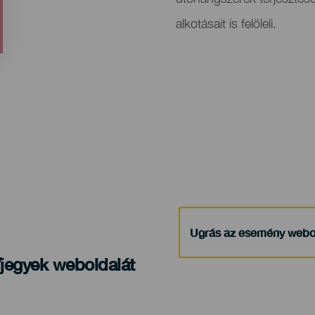
evento
alkotásait is felöleli.
Ugrás az esemény webo
/jegyek weboldalát