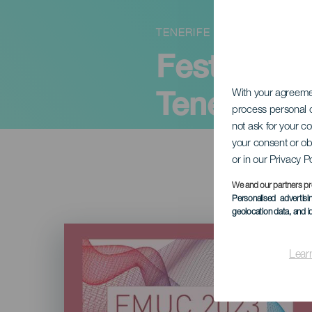
TENERIFE
Festival 
Tenerife (
With your agreem
process personal d
not ask for your c
your consent or ob
or in our Privacy P
We and our partners pr
Personalised advertis
geolocation data, and i
Imagen
Listado
Lear