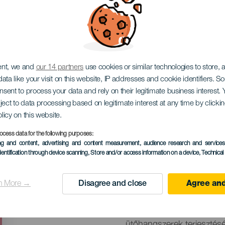
de Música Contemporá
FMUC)
ent, we and
our 14 partners
use cookies or similar technologies to store,
ata like your visit on this website, IP addresses and cookie identifiers. 
onsent to process your data and rely on their legitimate business interest
ject to data processing based on legitimate interest at any time by click
olicy on this website.
ocess data for the following purposes:
KORÁBBI ESEMÉNY
ing and content, advertising and content measurement, audience research and service
dentification through device scanning
, Store and/or access information on a device
, Technica
29 máj to 4 June
Localidad
Santa Cruz de Tenerif
n More →
Disagree and close
Agree and
Descripción
A Tenerifei Kortárs Zenei 
del
ütőhangszerek terjesztésé