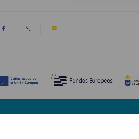
Fedezze fel
Pr