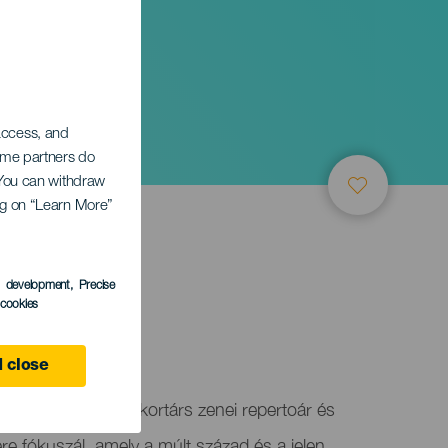
nea de
 access, and
Some partners do
. You can withdraw
ing on “Learn More”
s development
, Precise
l cookies
e
 close
Fesztivál (FMUC) a kortárs zenei repertoár és
re fókuszál, amely a múlt század és a jelen