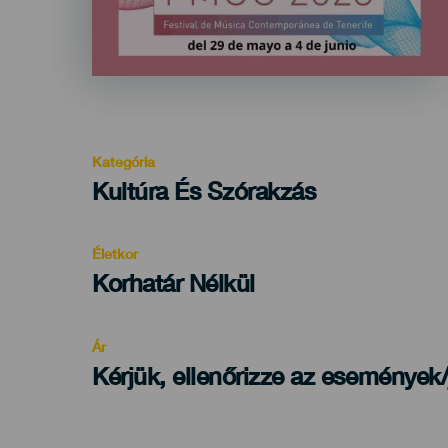
Kategória
Categoría
Kultúra És Szórakzás
del
evento
Életkor
Edad
Korhatár Nélkül
Recomendada
Ár
Kérjük, ellenőrizze az események