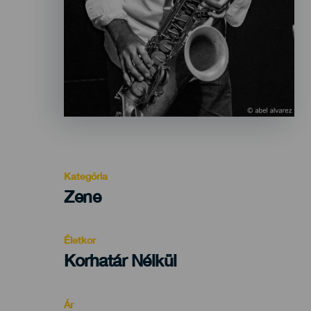
Kategória
Categoría
Zene
del
evento
Életkor
Edad
Korhatár Nélkül
Recomendada
Ár