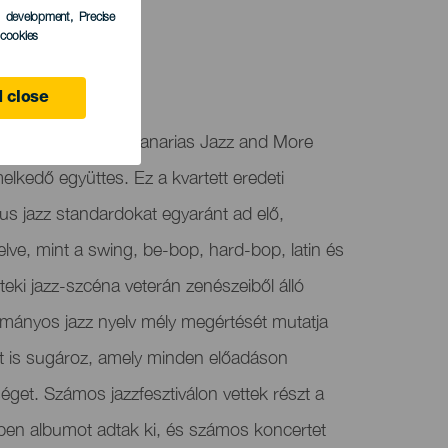
s development
, Precise
l cookies
 close
et a Nemzetközi Canarias Jazz and More
melkedő együttes. Ez a kvartett eredeti
us jazz standardokat egyaránt ad elő,
lelve, mint a swing, be-bop, hard-bop, latin és
teki jazz-szcéna veterán zenészeiből álló
mányos jazz nyelv mély megértését mutatja
át is sugároz, amely minden előadáson
get. Számos jazzfesztiválon vettek részt a
ben albumot adtak ki, és számos koncertet