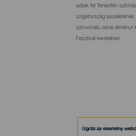
adtak fel Tenerifén színhá
szigetország jazzéleténe
színvonalú zenei élményt
Fesztivál keretében.
Ugrás az esemény webo