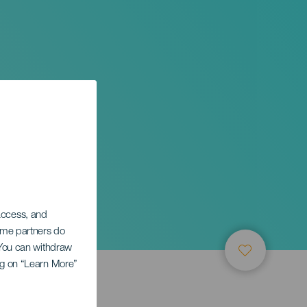
ival
ás
 access, and
Some partners do
. You can withdraw
ing on “Learn More”