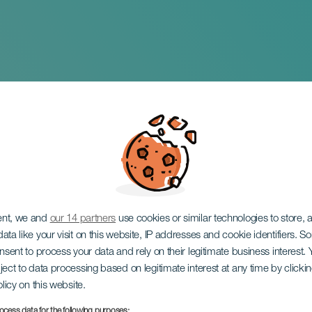
arrios Quartet - Fest
nal Canarias Jazz y M
ent, we and
our 14 partners
use cookies or similar technologies to store,
ata like your visit on this website, IP addresses and cookie identifiers. 
onsent to process your data and rely on their legitimate business interest
ject to data processing based on legitimate interest at any time by click
olicy on this website.
ocess data for the following purposes: