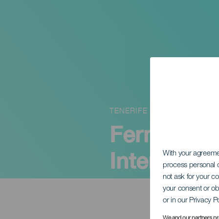
TENERIFE
Fernando B
Internacio
With your agreem
process personal d
not ask for your c
your consent or ob
or in our Privacy P
We and our partners pr