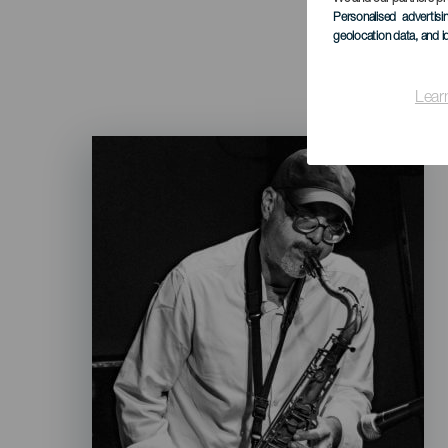
Personalised advertis
geolocation data, and i
Lear
Imagen
Listado