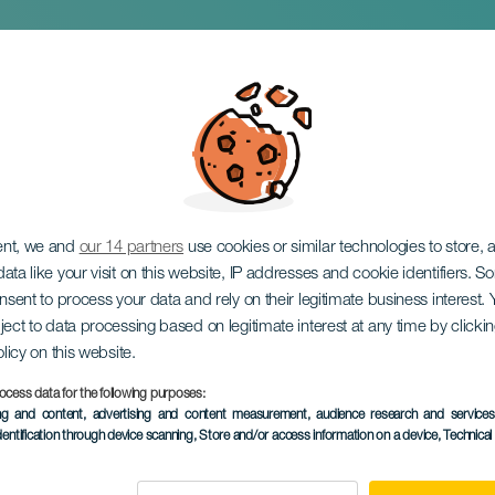
o de Anaga
ent, we and
our 14 partners
use cookies or similar technologies to store,
ata like your visit on this website, IP addresses and cookie identifiers. 
onsent to process your data and rely on their legitimate business interest
ject to data processing based on legitimate interest at any time by click
olicy on this website.
ocess data for the following purposes:
KORÁBBI ESEMÉNY
ing and content, advertising and content measurement, audience research and service
dentification through device scanning
, Store and/or access information on a device
, Technica
06 July 2025
Localidad
Taganana