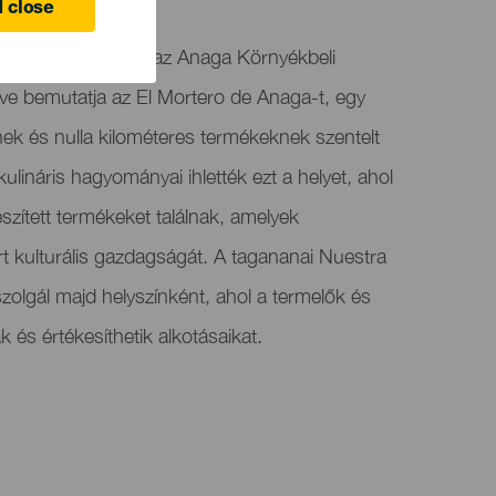
 close
naga kerülettel és az Anaga Környékbeli
ve bemutatja az El Mortero de Anaga-t, egy
ek és nulla kilométeres termékeknek szentelt
kulináris hagyományai ihlették ezt a helyet, ahol
észített termékeket találnak, amelyek
t kulturális gazdagságát. A tagananai Nuestra
szolgál majd helyszínként, ahol a termelők és
és értékesíthetik alkotásaikat.