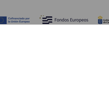
Fedezze fel
Pr
Tengerpart és strand
Kultúra
E
Gasztronómia
Az összes cikk
Me
Sz
Sz