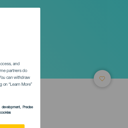
 access, and
Some partners do
. You can withdraw
ing on “Learn More”
s development
, Precise
l cookies