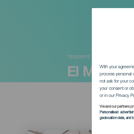
TENERIFE
El Morter
With your agreem
process personal d
not ask for your c
your consent or ob
or in our Privacy P
We and our partners pr
Personalised advertis
geolocation data, and i
Imagen