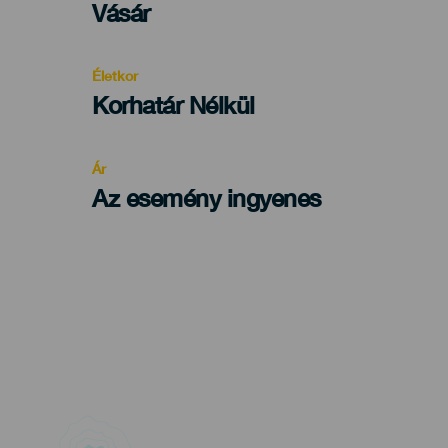
Categoría
Vásár
del
evento
Életkor
Edad
Korhatár Nélkül
Recomendada
Ár
Az esemény ingyenes