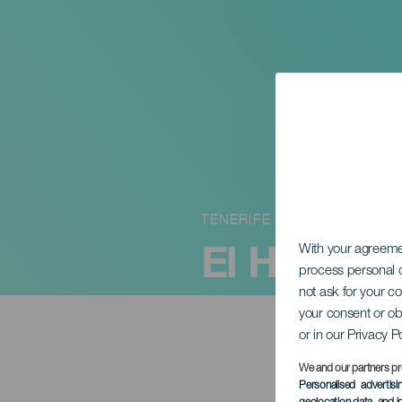
TENERIFE
El Humor d
With your agreem
process personal d
not ask for your c
your consent or ob
or in our Privacy P
We and our partners pr
Personalised advertis