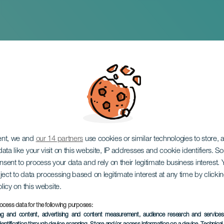
e mi vida
ent, we and
our 14 partners
use cookies or similar technologies to store,
ata like your visit on this website, IP addresses and cookie identifiers. 
onsent to process your data and rely on their legitimate business interest
ject to data processing based on legitimate interest at any time by click
olicy on this website.
ocess data for the following purposes:
KORÁBBI ESEMÉNY
ing and content, advertising and content measurement, audience research and service