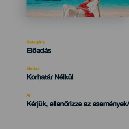
Kategória
Categoría
Előadás
del
evento
Életkor
Edad
Korhatár Nélkül
Recomendada
Ár
Kérjük, ellenőrizze az események