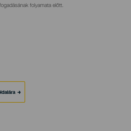
lfogadásának folyamata előtt.
ldalára