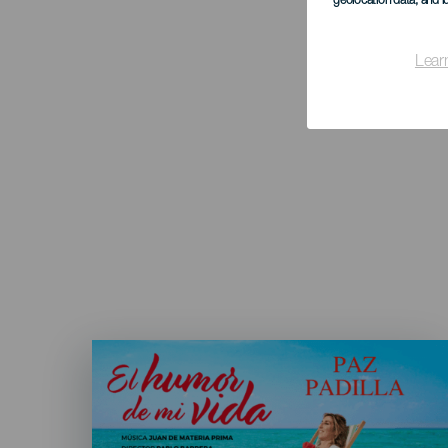
geolocation data, and i
Lear
Imagen
Listado