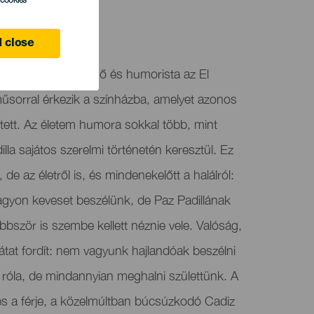
l cookies
 close
sorvezető, színésznő és humorista az El
sorral érkezik a színházba, amelyet azonos
etett. Az életem humora sokkal több, mint
lla sajátos szerelmi történetén keresztül. Ez
 de az életről is, és mindenekelőtt a halálról:
agyon keveset beszélünk, de Paz Padillának
bbször is szembe kellett néznie vele. Valóság,
tat fordít: nem vagyunk hajlandóak beszélni
róla, de mindannyian meghalni születtünk. A
és a férje, a közelmúltban búcsúzkodó Cadiz