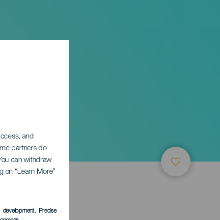
 access, and
Some partners do
. You can withdraw
ing on “Learn More”
s development
, Precise