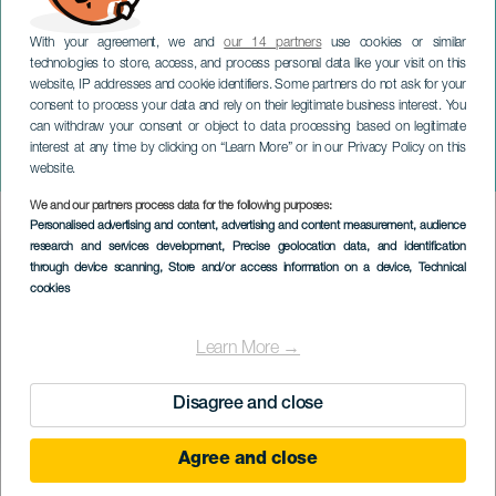
With your agreement, we and
our 14 partners
use cookies or similar
technologies to store, access, and process personal data like your visit on this
website, IP addresses and cookie identifiers. Some partners do not ask for your
consent to process your data and rely on their legitimate business interest. You
TENERIFE
can withdraw your consent or object to data processing based on legitimate
Dorantes: un flamenco al
interest at any time by clicking on “Learn More” or in our Privacy Policy on this
piano
website.
We and our partners process data for the following purposes:
Imagen
Personalised advertising and content, advertising and content measurement, audience
Listado
research and services development
, Precise geolocation data, and identification
through device scanning
, Store and/or access information on a device
, Technical
cookies
Learn More →
Disagree and close
Agree and close
KORÁBBI ESEMÉNY