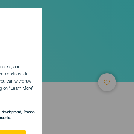
 access, and
Some partners do
. You can withdraw
ing on “Learn More”
s development
, Precise
l cookies