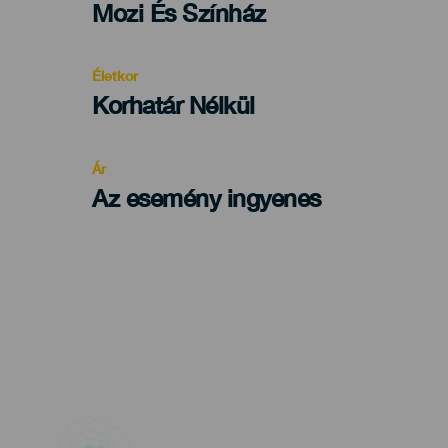
Categoría
Mozi És Színház
del
evento
Életkor
Edad
Korhatár Nélkül
Recomendada
Ár
Az esemény ingyenes