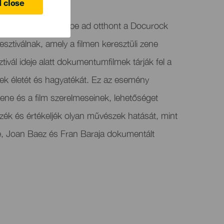
 close
eatro Príncipe Felipe ad otthont a Docurock
tiválnak, amely a filmen keresztüli zene
tivál ideje alatt dokumentumfilmek tárják fel a
k életét és hagyatékát. Ez az esemény
zene és a film szerelmeseinek, lehetőséget
zzék és értékeljék olyan művészek hatását, mint
ote, Joan Baez és Fran Baraja dokumentált