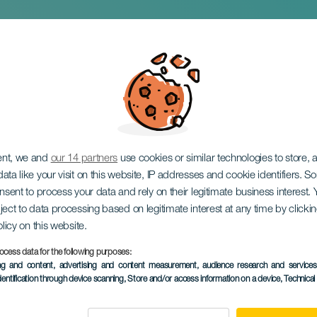
Nemzetközi Fesztivál
ent, we and
our 14 partners
use cookies or similar technologies to store,
ata like your visit on this website, IP addresses and cookie identifiers. 
onsent to process your data and rely on their legitimate business interest
ject to data processing based on legitimate interest at any time by click
olicy on this website.
ocess data for the following purposes:
KORÁBBI ESEMÉNY
ing and content, advertising and content measurement, audience research and service
dentification through device scanning
, Store and/or access information on a device
, Technica
11 to 26 October
Localidad
Tegueste