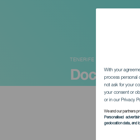
TENERIFE
DocuRock 
With your agreem
process personal d
not ask for your c
your consent or ob
or in our Privacy P
We and our partners pr
Personalised advertis
geolocation data, and i