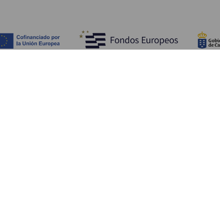
Fedezze fel
Pr
Tengerpart és strand
Kultúra
E
Gasztronómia
Az összes cikk
Me
Sz
Sz